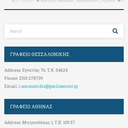
21.10.2021
ερώτηση
,
Κεραμέως
,
συγχωνεύσεις
,
σχολεία
0
ΓΡΑΦΕΊΟ ΘΕΣΣΑΛΟΝΊΚΗΣ
Address:
Εγνατίας 76, Τ.Κ. 54624
Phone:
2310 278709
Email:
i.amanatidis@parliament.gr
ΓΡΑΦΕΊΟ ΑΘΉΝΑΣ
Address:
Μητροπόλεως 1, Τ.Κ. 105 57