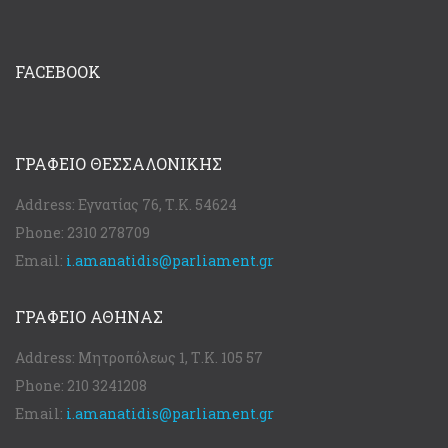
FACEBOOK
ΓΡΑΦΕΊΟ ΘΕΣΣΑΛΟΝΊΚΗΣ
Address:
Εγνατίας 76, Τ.Κ. 54624
Phone:
2310 278709
Email:
i.amanatidis@parliament.gr
ΓΡΑΦΕΊΟ ΑΘΉΝΑΣ
Address:
Μητροπόλεως 1, Τ.Κ. 105 57
Phone:
210 3241208
Email:
i.amanatidis@parliament.gr