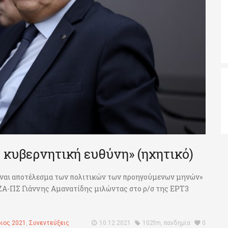
 κυβερνητική ευθύνη» (ηχητικό)
ίναι αποτέλεσμα των πολιτικών των προηγούμενων μηνών»
ΖΑ-ΠΣ Γιάννης Αμανατίδης μιλώντας στο ρ/σ της ΕΡΤ3
ιος 2021
,
Συνεντεύξεις
10.12.2021
102fm
,
πανδημία
0