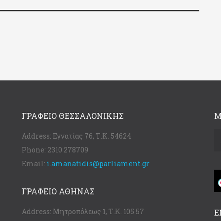
ΓΡΑΦΕΊΟ ΘΕΣΣΑΛΟΝΊΚΗΣ
Μ
Address:
Εγνατίας 76, Τ.Κ. 54624
Phone:
2310 278709
Email:
i.amanatidis@parliament.gr
ΓΡΑΦΕΊΟ ΑΘΉΝΑΣ
Address:
Μητροπόλεως 1, Τ.Κ. 105 57
Ε