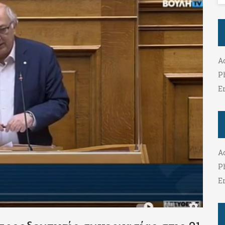
A
P
E
A
P
E