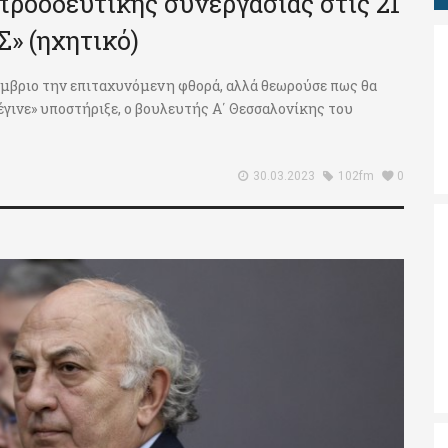
προοδευτικής συνεργασίας στις 21
» (ηχητικό)
έμβριο την επιταχυνόμενη φθορά, αλλά θεωρούσε πως θα
έγινε» υποστήριξε, ο βουλευτής Α΄ Θεσσαλονίκης του
30.03.2023
102fm
0