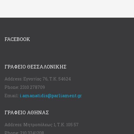
FACEBOOK
ΓΡΑΦΕΊΟ ΘΕΣΣΑΛΟΝΊΚΗΣ
Address:
Εγνατίας 76, Τ.Κ. 54624
Phone:
2310 278709
Email:
i.amanatidis@parliament.gr
ΓΡΑΦΕΊΟ ΑΘΉΝΑΣ
Address:
Μητροπόλεως 1, Τ.Κ. 105 57
Phone:
210 3241208