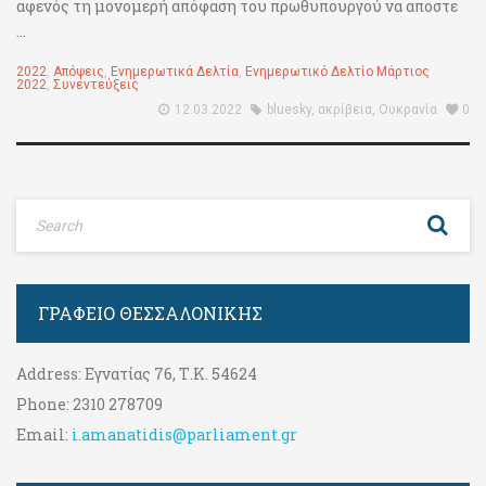
αφενός τη μονομερή απόφαση του πρωθυπουργού να αποστε
...
2022
,
Απόψεις
,
Ενημερωτικά Δελτία
,
Ενημερωτικό Δελτίο Μάρτιος
2022
,
Συνεντεύξεις
12.03.2022
bluesky
,
ακρίβεια
,
Ουκρανία
0
ΓΡΑΦΕΊΟ ΘΕΣΣΑΛΟΝΊΚΗΣ
Address:
Εγνατίας 76, Τ.Κ. 54624
Phone:
2310 278709
Email:
i.amanatidis@parliament.gr