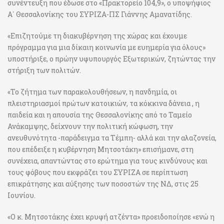
συνέντευξη που έδωσε στο «Πρακτορείο 104,9», ο υποψήφιος
Α΄ Θεσσαλονίκης του ΣΥΡΙΖΑ-ΠΣ Γιάννης Αμανατίδης.
«Επιζητούμε τη διακυβέρνηση της χώρας και έχουμε
πρόγραμμα για μια δίκαιη κοινωνία με ευημερία για όλους»
υποστήριξε, ο πρώην υφυπουργός Εξωτερικών, ζητώντας την
στήριξη των πολιτών.
«Το ζήτημα των παρακολουθήσεων, η πανδημία, οι
πλειστηριασμοί πρώτων κατοικιών, τα κόκκινα δάνεια , η
παιδεία και η απουσία της Θεσσαλονίκης από το Ταμείο
Ανάκαμψης, δείχνουν την πολιτική κώφωση, την
ανευθυνότητα -παράδειγμα τα Τέμπη- αλλά και την αλαζονεία,
που επέδειξε η κυβέρνηση Μητσοτάκη» επισήμανε, στη
συνέχεια, απαντώντας στο ερώτημα για τους κινδύνους και
τους φόβους που εκφράζει του ΣΥΡΙΖΑ σε περίπτωση
επικράτησης και αύξησης των ποσοστών της ΝΔ, στις 25
Ιουνίου.
«Ο κ. Μητσοτάκης έχει κρυφή ατζέντα» προειδοποίησε «ενώ η