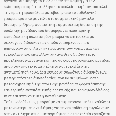
οργάνου διοίκησης το 1985 αποτέλεσε καμπή για τον
εκδημοκρατισμό του ελληνικού σχολείου, εφόσον αποτελεί
την πρώτη προσπάθεια μετάβασης από το ορθολογικό -
γραφειοκρατικό μοντέλο στο συμμετοχικό μοντέλο
διοίκησης. Όμως, ουσιαστική συμμετοχική διοίκηση της
σχολικής μονάδας, που διαμορφώνει «εσωτερική»
εκπαιδευτική πολιτική δεν μπορεί να επιτευχθεί με
συλλόγους διδασκόντων αποδυναμωμένους, που
περιορίζονται απλά στην εφαρμογή των νόμων και των
εγκυκλίων που επιβάλλονται «άνωθεν». Οι ιδιαίτερες
προκλήσεις και οι ανάγκες της σύγχρονης σχολικής μονάδας
απαιτούν αποτελεσματικότητα και ευελιξία στην
αντιμετώπισή τους, άρα ισχυρούς συλλόγους διδασκόντων,
με περισσότερες δικαιοδοσίες, που θα συμβάλλουν στο
μετασχηματισμό της σχολικής μονάδας σε φορέα άσκησης
εσωτερικής εκπαιδευτικής πολιτικής και το νομοσχέδιό σας
κινείται στην αντίθετη κατεύθυνση.
Τούτων δοθέντων, μπορούμε να συμπεράνουμε ότι, καθώς οι
μετανεωτερικές αντιλήψεις για την εκπαίδευση συγκλίνουν
στην αντίληψη ότι οι μεταρρυθμίσεις στα σχολεία χρειάζεται