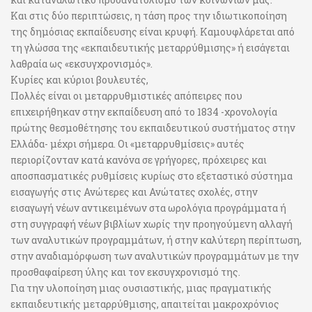
Και στις δύο περιπτώσεις, η τάση προς την ιδιωτικοποίηση
της δημόσιας εκπαίδευσης είναι κρυφή. Καμουφλάρεται από
τη γλώσσα της «εκπαιδευτικής μεταρρύθμισης» ή εισάγεται
λαθραία ως «εκσυγχρονισμός».
Κυρίες και κύριοι βουλευτές,
Πολλές είναι οι μεταρρυθμιστικές απόπειρες που
επιχειρήθηκαν στην εκπαίδευση από το 1834 -χρονολογία
πρώτης θεσμοθέτησης του εκπαιδευτικού συστήματος στην
Ελλάδα- μέχρι σήμερα. Οι «μεταρρυθμίσεις» αυτές
περιορίζονταν κατά κανόνα σε γρήγορες, πρόχειρες και
αποσπασματικές ρυθμίσεις κυρίως στο εξεταστικό σύστημα
εισαγωγής στις Ανώτερες και Ανώτατες σχολές, στην
εισαγωγή νέων αντικειμένων στα ωρολόγια προγράμματα ή
στη συγγραφή νέων βιβλίων χωρίς την προηγούμενη αλλαγή
των αναλυτικών προγραμμάτων, ή στην καλύτερη περίπτωση,
στην αναδιαμόρφωση των αναλυτικών προγραμμάτων με την
προσθαφαίρεση ύλης και τον εκσυγχρονισμό της.
Για την υλοποίηση μιας ουσιαστικής, μιας πραγματικής
εκπαιδευτικής μεταρρύθμισης, απαιτείται μακροχρόνιος