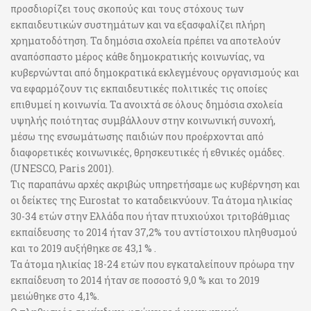
προσδιορίζει τους σκοπούς και τους στόχους των
εκπαιδευτικών συστημάτων και να εξασφαλίζει πλήρη
χρηματοδότηση. Τα δημόσια σχολεία πρέπει να αποτελούν
αναπόσπαστο μέρος κάθε δημοκρατικής κοινωνίας, να
κυβερνώνται από δημοκρατικά εκλεγμένους οργανισμούς και
να εφαρμόζουν τις εκπαιδευτικές πολιτικές τις οποίες
επιθυμεί η κοινωνία. Τα ανοιχτά σε όλους δημόσια σχολεία
υψηλής ποιότητας συμβάλλουν στην κοινωνική συνοχή,
μέσω της ενσωμάτωσης παιδιών που προέρχονται από
διαφορετικές κοινωνικές, θρησκευτικές ή εθνικές ομάδες.
(UNESCO, Paris 2001).
Τις παραπάνω αρχές ακριβώς υπηρετήσαμε ως κυβέρνηση και
οι δείκτες της Eurostat το καταδεικνύουν. Τα άτομα ηλικίας
30-34 ετών στην Ελλάδα που ήταν πτυχιούχοι τριτοβάθμιας
εκπαίδευσης το 2014 ήταν 37,2% του αντίστοιχου πληθυσμού
και το 2019 αυξήθηκε σε 43,1 % .
Τα άτομα ηλικίας 18-24 ετών που εγκαταλείπουν πρόωρα την
εκπαίδευση το 2014 ήταν σε ποσοστό 9,0 % και το 2019
μειώθηκε στο 4,1%.