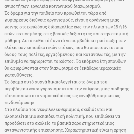
ανισοτήτων, εργαλεία κοινωνικού διαχωρισμού.
Το όραμα για την παιδεία που προωθείται τώρα από
κυρίαρχους διεθνείς οργανισμούς, είναι η οργάνωση μιας
κοινής στοιχειώδους διδασκαλίας έως την ηλικία των 15 ή 16
ετών, εστιασμένης στις βασικές δεξιότητες και στην ατομική
μάθηση. Αυτό καθιστά δυνατό να συμβαδίσει η επίτευξη των
ελάχιστων εκπαιδευτικών στόχων, που θα απαιτούνται από
όλους τους πολίτες, εργαζόμενους και καταναλωτές, με την
επιθυμία να περιοριστεί το κόστος. Τα επόμενα έτη σπουδών
θα αφιερώνονται στον διαχωρισμό σε ξεκάθαρα ιεραρχικές
κατευθύνσεις.
Το όραμα αυτό συχνά δικαιολογείται στο όνομα του
περιβόητου «εκσυγχρονισμού» και την επίφαση μιας αίσθησης
«δικαίου» και στο νομοσχέδιό σας ως «αναβάθμιση» και ως
«ενδυνάμωση»
Στο πλαίσιο του νεοφιλελευθερισμού, σχεδιάζεται και
υλοποιείται μια εκπαιδευτική πολιτική, που επιδιώκει να
προσδώσει στο σχολείο τα βασικά χαρακτηριστικά μιας
ανταγωνιστικής επιχείρησης. Χαρακτηριστική είναι η χρήση