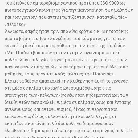
του διεθνούς εμποροβιομηχανικού προτύπου ISO 9000 ως
πιστοποιητικού ποιότητας για την ικανοποίηση των μαθητών
και των γονέων, που αντιμετωπίζονται σαν «καταναλωτές»,
«πελάτες»
Άλλωστε, σαφής ήταν πριν από λίγα χρόνια ο κ. Μητσοτάκης
από το βήμα του 10ου Συνεδρίου του κόμματός για το πώς
εννοεί τη δική του μεταρρύθμιση στον χώρο της Παιδείας:
«Μια Παιδεία βασισμένη στον υγιή ανταγωνισμό μεταξύ
πολλαπλών επιλογών, με γνώμονα πάντα την ποιότητα των
παρεχόμενων υπηρεσιών, σκεπτόμενοι πρώτα από όλα τους
μαθητές, τους πραγματικούς πελάτες της Παιδείας».
Ελάχιστα βέβαια απασχολεί την κυβέρνηση αυτή το γεγονός,
ότι μέσα σε κλίμα υποταγής και συμμόρφωσης στις
απαιτήσεις των «πελατών» (γονέων και κηδεμόνων) και των
διευθυντών των σχολείων, μέσα σε κλίμα άγχους και έντασης,
ανελευθερίας και ανταγωνισμού, δίχως συνεργασία και
επικοινωνία, δίχως συλλογικότητα και αλληλεγγύη, οι
εκπαιδευτικοί είναι πολύ δύσκολο να διαμορφώσουν
ελεύθερους, δημοκρατικά και κριτικά σκεπτόμενους πολίτες
με αξίες και ιδανικά, πολίτες που θα σέβονται τη