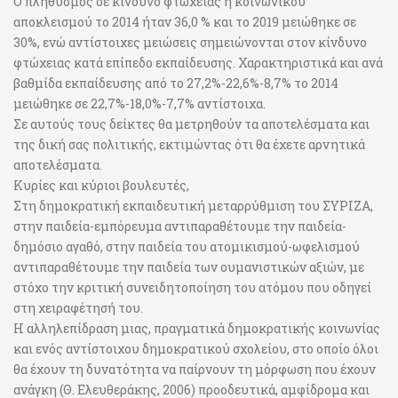
Ο πληθυσμός σε κίνδυνο φτώχειας ή κοινωνικού
αποκλεισμού το 2014 ήταν 36,0 % και το 2019 μειώθηκε σε
30%, ενώ αντίστοιχες μειώσεις σημειώνονται στον κίνδυνο
φτώχειας κατά επίπεδο εκπαίδευσης. Χαρακτηριστικά και ανά
βαθμίδα εκπαίδευσης από το 27,2%-22,6%-8,7% το 2014
μειώθηκε σε 22,7%-18,0%-7,7% αντίστοιχα.
Σε αυτούς τους δείκτες θα μετρηθούν τα αποτελέσματα και
της δική σας πολιτικής, εκτιμώντας ότι θα έχετε αρνητικά
αποτελέσματα.
Κυρίες και κύριοι βουλευτές,
Στη δημοκρατική εκπαιδευτική μεταρρύθμιση του ΣΥΡΙΖΑ,
στην παιδεία-εμπόρευμα αντιπαραθέτουμε την παιδεία-
δημόσιο αγαθό, στην παιδεία του ατομικισμού-ωφελισμού
αντιπαραθέτουμε την παιδεία των ουμανιστικών αξιών, με
στόχο την κριτική συνειδητοποίηση του ατόμου που οδηγεί
στη χειραφέτησή του.
Η αλληλεπίδραση μιας, πραγματικά δημοκρατικής κοινωνίας
και ενός αντίστοιχου δημοκρατικού σχολείου, στο οποίο όλοι
θα έχουν τη δυνατότητα να παίρνουν τη μόρφωση που έχουν
ανάγκη (Θ. Ελευθεράκης, 2006) προοδευτικά, αμφίδρομα και