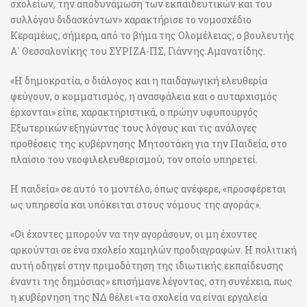
σχολείων, την αποδυνάμωση των εκπαιδευτικών και του
συλλόγου διδασκόντων» χαρακτήρισε το νομοσχέδιο
Κεραμέως, σήμερα, από το βήμα της Ολομέλειας, ο βουλευτής
Α΄ Θεσσαλονίκης του ΣΥΡΙΖΑ-ΠΣ, Γιάννης Αμανατίδης.
«Η δημοκρατία, ο διάλογος και η παιδαγωγική ελευθερία
φεύγουν, ο κομματισμός, η ανασφάλεια και ο αυταρχισμός
έρχονται» είπε, χαρακτηριστικά, ο πρώην υφυπουργός
Εξωτερικών εξηγώντας τους λόγους και τις ανάλογες
προθέσεις της κυβέρνησης Μητσοτάκη για την Παιδεία, στο
πλαίσιο του νεοφιλελευθερισμού, τον οποίο υπηρετεί.
Η παιδεία» σε αυτό το μοντέλο, όπως ανέφερε, «προσφέρεται
ως υπηρεσία και υπόκειται στους νόμους της αγοράς».
«Οι έχοντες μπορούν να την αγοράσουν, οι μη έχοντες
αρκούνται σε ένα σχολείο χαμηλών προδιαγραφών. Η πολιτική
αυτή οδηγεί στην πριμοδότηση της ιδιωτικής εκπαίδευσης
έναντι της δημόσιας» επισήμανε λέγοντας, στη συνέχεια, πως
η κυβέρνηση της ΝΔ θέλει «τα σχολεία να είναι εργαλεία