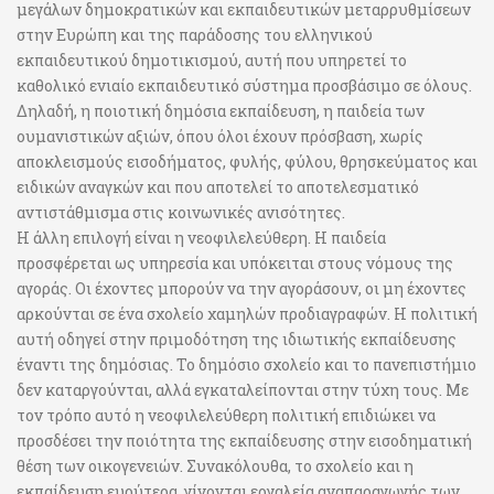
μεγάλων δημοκρατικών και εκπαιδευτικών μεταρρυθμίσεων
στην Ευρώπη και της παράδοσης του ελληνικού
εκπαιδευτικού δημοτικισμού, αυτή που υπηρετεί το
καθολικό ενιαίο εκπαιδευτικό σύστημα προσβάσιμο σε όλους.
Δηλαδή, η ποιοτική δημόσια εκπαίδευση, η παιδεία των
ουμανιστικών αξιών, όπου όλοι έχουν πρόσβαση, χωρίς
αποκλεισμούς εισοδήματος, φυλής, φύλου, θρησκεύματος και
ειδικών αναγκών και που αποτελεί το αποτελεσματικό
αντιστάθμισμα στις κοινωνικές ανισότητες.
Η άλλη επιλογή είναι η νεοφιλελεύθερη. Η παιδεία
προσφέρεται ως υπηρεσία και υπόκειται στους νόμους της
αγοράς. Οι έχοντες μπορούν να την αγοράσουν, οι μη έχοντες
αρκούνται σε ένα σχολείο χαμηλών προδιαγραφών. Η πολιτική
αυτή οδηγεί στην πριμοδότηση της ιδιωτικής εκπαίδευσης
έναντι της δημόσιας. Το δημόσιο σχολείο και το πανεπιστήμιο
δεν καταργούνται, αλλά εγκαταλείπονται στην τύχη τους. Με
τον τρόπο αυτό η νεοφιλελεύθερη πολιτική επιδιώκει να
προσδέσει την ποιότητα της εκπαίδευσης στην εισοδηματική
θέση των οικογενειών. Συνακόλουθα, το σχολείο και η
εκπαίδευση ευρύτερα, γίνονται εργαλεία αναπαραγωγής των