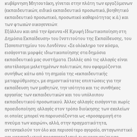
κυβέρνηση Μητσοτάκη, γίνεται στην πλάτη των εργαζόμενων
(εκπαιδευτικών, ειδικό εκπαιδευτικό προσωπικό, βοηθητικό
εκπαιδευτικό προσωπικό, προσωπικό καθαριότητας κ.ά.) και
των φτωχών οικογενειών.
Εξάλλου και από την έρευνα «Η Κρυφή Ιδιωτικοποίηση στη
Δημόσια Εκπαίδευση» του Ινστιτούτου της Εκπαίδευσης, του
Πανεπιστημίου του Λονδίνου: «Σε ολόκληρο τον κόσμο,
εισάγονται μορφές ιδιωτικοποίησης στα δημόσια
εκπαιδευτικά μας συστήματα. Πολλές από τις αλλαγές είναι
αποτέλεσμα μελετημένων πολιτικών, που εφαρμόζονται
συνήθως κάτω από τη σημαία της «εκπαιδευτικής
μεταρρύθμισης», με σημαντικότατες επιπτώσεις για την
εκπαίδευση των μαθητών, την ισότητα και τις συνθήκες
εργασίας των εκπαιδευτικών και του υπόλοιπου
εκπαιδευτικού προσωπικού. Άλλες αλλαγές εισάγονται χωρίς
προειδοποίηση: αλλαγές στον τρόπο διοίκησης των σχολείων
οι οποίες μπορεί να παρουσιάζονται ως «προσαρμογή στο
πνεύμα των καιρών», αλλά, στην πραγματικότητα,
αντανακλούν τον όλο και περισσότερο αγοραίο, ανταγωνιστικό
και καταναλωτικό προσανατολισμό των κοινωνιών μας.