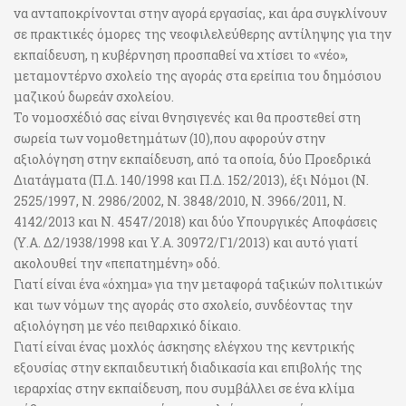
να ανταποκρίνονται στην αγορά εργασίας, και άρα συγκλίνουν
σε πρακτικές όμορες της νεοφιλελεύθερης αντίληψης για την
εκπαίδευση, η κυβέρνηση προσπαθεί να χτίσει το «νέο»,
μεταμοντέρνο σχολείο της αγοράς στα ερείπια του δημόσιου
μαζικού δωρεάν σχολείου.
Το νομοσχέδιό σας είναι θνησιγενές και θα προστεθεί στη
σωρεία των νομοθετημάτων (10),που αφορούν στην
αξιολόγηση στην εκπαίδευση, από τα οποία, δύο Προεδρικά
Διατάγματα (Π.Δ. 140/1998 και Π.Δ. 152/2013), έξι Νόμοι (Ν.
2525/1997, Ν. 2986/2002, Ν. 3848/2010, Ν. 3966/2011, Ν.
4142/2013 και Ν. 4547/2018) και δύο Υπουργικές Αποφάσεις
(Υ.Α. Δ2/1938/1998 και Υ.Α. 30972/Γ1/2013) και αυτό γιατί
ακολουθεί την «πεπατημένη» οδό.
Γιατί είναι ένα «όχημα» για την μεταφορά ταξικών πολιτικών
και των νόμων της αγοράς στο σχολείο, συνδέοντας την
αξιολόγηση με νέο πειθαρχικό δίκαιο.
Γιατί είναι ένας μοχλός άσκησης ελέγχου της κεντρικής
εξουσίας στην εκπαιδευτική διαδικασία και επιβολής της
ιεραρχίας στην εκπαίδευση, που συμβάλλει σε ένα κλίμα