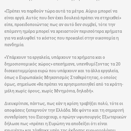
«Πρέπει να παρθούν τώρα αυτά τα μέτρα. Αύριο μπορεί να
είναι αργά. Αυτός που δεν έχει δουλειά πρέπει να στηριχθεί»
είπε, προειδοποιώντας πως αν αυτό δεν συμβεί, τότε την
επόμενη ημέρα μπορεί να χρειαστούν περισσότερα χρήματα
για να καλυφθεί το κόστος που προκαλεί στην οικονομία η
πανδημία.
«Υπάρχουν τα εργαλεία, υπάρχουν τα χρήματα και ο
δημοσιονομικός χώρος» επεσήμανε, υπενθυμίζοντας τα 20
δισεκατομμύρια ευρώ που υπάρχουν και τα άλλα εργαλεία,
όπως ο Ευρωπαϊκός Μηχανισμός Σταθερότητας, ο οποίος
όμως, σημείωσε «θα πρέπει να χρησιμοποιηθεί από τα κράτη-
μέλη χωρίς όρους, χωρίς Μνημόνια, δηλαδή».
Διευκρίνισε, πάντως, πως εάν η κρίση τραβήξει πολύ, τότε οι
αποφάσεις ξεπερνούν την Ελλάδα. Με φόντο και τη σημερινή
συνεδρίαση του Eurogroup, ο πρώην υφυπουργός Εξωτερικών
δήλωσε πως «πρέπει η Ευρώπη να αποδείξει ότι είναι
ενωμένη» και τάχθηκε υπέρ της έκδοσης ευρωομολόγου.