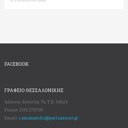
3 Αυγούστου 2026
FACEBOOK
ΓΡΑΦΕΊΟ ΘΕΣΣΑΛΟΝΊΚΗΣ
Address:
Εγνατίας 76, Τ.Κ. 54624
Phone:
2310 278709
Email:
i.amanatidis@parliament.gr