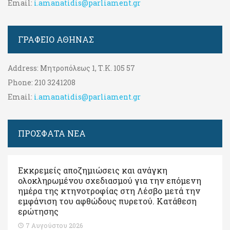
Email:
i.amanatidis@parliament.gr
ΓΡΑΦΕΊΟ ΑΘΉΝΑΣ
Address:
Μητροπόλεως 1, Τ.Κ. 105 57
Phone:
210 3241208
Email:
i.amanatidis@parliament.gr
ΠΡΟΣΦΑΤΑ ΝΕΑ
Εκκρεμείς αποζημιώσεις και ανάγκη
ολοκληρωμένου σχεδιασμού για την επόμενη
ημέρα της κτηνοτροφίας στη Λέσβο μετά την
εμφάνιση του αφθώδους πυρετού. Kατάθεση
ερώτησης
7 Αυγούστου 2026