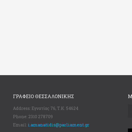
ΓΡΑΦΕΊΟ ΘΕΣΣΑΛΟΝΊΚΗΣ
Μ
Address:
Εγνατίας 76, Τ.Κ. 54624
Phone:
2310 278709
Email:
i.amanatidis@parliament.gr