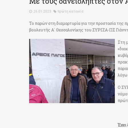
Με τους δανειολήπτες στον 
26.01.2023
πρώτη κατοικία
Το παρών στη διαμαρτυρία για την προστασία της π
βουλευτής Α΄ Θεσσαλονίκης του ΣΥΡΙΖΑ-ΠΣ Γιάνν
Στη 
«διεκ
κυβέ
πρακτ
παρα
λόγω
Ο ΣΥ
νόμο
πρώτ
Έχει