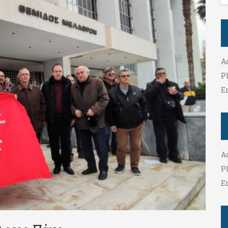
A
P
E
A
P
E