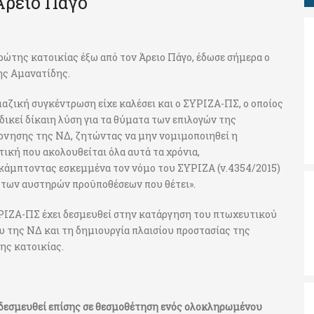
Άρειο Πάγο
ρώτης κατοικίας έξω από τον Άρειο Πάγο, έδωσε σήμερα ο
ης Αμανατίδης.
μαζική συγκέντρωση είχε καλέσει και ο ΣΥΡΙΖΑ-ΠΣ, ο οποίος
δικεί δίκαιη λύση για τα θύματα των επιλογών της
ρνησης της ΝΔ, ζητώντας να μην νομιμοποιηθεί η
ική που ακολουθείται όλα αυτά τα χρόνια,
κάμπτοντας εσκεμμένα τον νόμο του ΣΥΡΙΖΑ (ν.4354/2015)
 των αυστηρών προϋποθέσεων που θέτει».
ΡΙΖΑ-ΠΣ έχει δεσμευθεί στην κατάργηση του πτωχευτικού
υ της ΝΔ και τη δημιουργία πλαισίου προστασίας της
ης κατοικίας.
 δεσμευθεί επίσης σε θεσμοθέτηση ενός ολοκληρωμένου