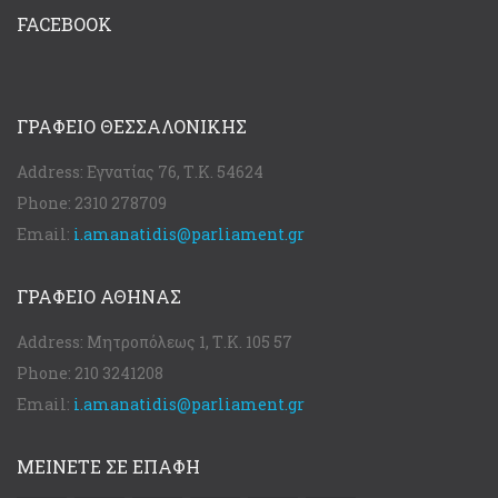
FACEBOOK
ΓΡΑΦΕΊΟ ΘΕΣΣΑΛΟΝΊΚΗΣ
Address:
Εγνατίας 76, Τ.Κ. 54624
Phone:
2310 278709
Email:
i.amanatidis@parliament.gr
ΓΡΑΦΕΊΟ ΑΘΉΝΑΣ
Address:
Μητροπόλεως 1, Τ.Κ. 105 57
Phone:
210 3241208
Email:
i.amanatidis@parliament.gr
ΜΕΙΝΕΤΕ ΣΕ ΕΠΑΦΗ