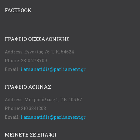
FACEBOOK
ΓΡΑΦΕΊΟ ΘΕΣΣΑΛΟΝΊΚΗΣ
Address:
Εγνατίας 76, Τ.Κ. 54624
Phone:
2310 278709
Email:
i.amanatidis@parliament.gr
ΓΡΑΦΕΊΟ ΑΘΉΝΑΣ
Address:
Μητροπόλεως 1, Τ.Κ. 105 57
Phone:
210 3241208
Email:
i.amanatidis@parliament.gr
ΜΕΙΝΕΤΕ ΣΕ ΕΠΑΦΗ