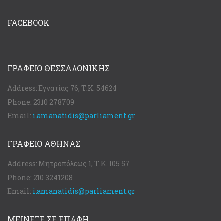
FACEBOOK
ΓΡΑΦΕΊΟ ΘΕΣΣΑΛΟΝΊΚΗΣ
Address:
Εγνατίας 76, Τ.Κ. 54624
Phone:
2310 278709
Email:
i.amanatidis@parliament.gr
ΓΡΑΦΕΊΟ ΑΘΉΝΑΣ
Address:
Μητροπόλεως 1, Τ.Κ. 105 57
Phone:
210 3241208
Email:
i.amanatidis@parliament.gr
ΜΕΙΝΕΤΕ ΣΕ ΕΠΑΦΗ