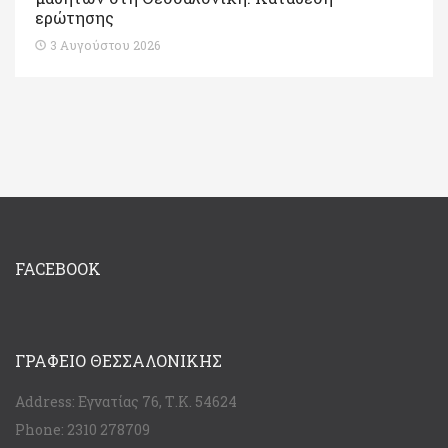
ερώτησης
3 Αυγούστου 2026
FACEBOOK
ΓΡΑΦΕΊΟ ΘΕΣΣΑΛΟΝΊΚΗΣ
Address:
Εγνατίας 76, Τ.Κ. 54624
Phone:
2310 278709