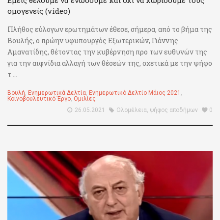
ομογενείς (video)
Πλήθος εύλογων ερωτημάτων έθεσε, σήμερα, από το βήμα της
Βουλής, ο πρώην υφυπουργός Εξωτερικών, Γιάννης
Αμανατίδης, θέτοντας την κυβέρνηση προ των ευθυνών της
για την αιφνίδια αλλαγή των θέσεών της, σχετικά με την ψήφο
τ ...
Βουλή
,
Ενημερωτικά Δελτία
,
Ενημερωτικό Δελτίο Μάιος 2021
,
Κοινοβουλευτικό Έργο
,
Ομιλίες
26.05.2021
Ολομέλεια
,
ψήφος αποδήμων
0