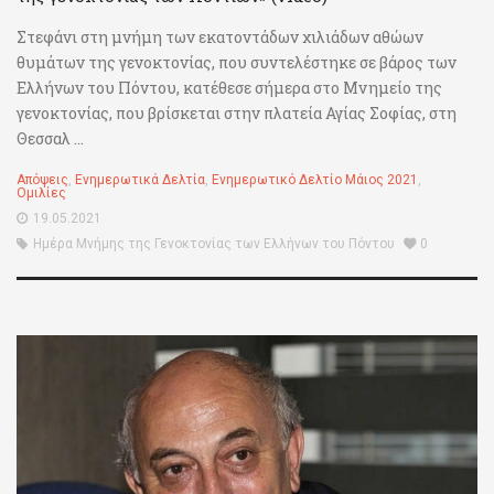
Στεφάνι στη μνήμη των εκατοντάδων χιλιάδων αθώων
θυμάτων της γενοκτονίας, που συντελέστηκε σε βάρος των
Ελλήνων του Πόντου, κατέθεσε σήμερα στο Μνημείο της
γενοκτονίας, που βρίσκεται στην πλατεία Αγίας Σοφίας, στη
Θεσσαλ ...
Απόψεις
,
Ενημερωτικά Δελτία
,
Ενημερωτικό Δελτίο Μάιος 2021
,
Ομιλίες
19.05.2021
Ημέρα Μνήμης της Γενοκτονίας των Ελλήνων του Πόντου
0