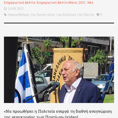
Ενημερωτικά Δελτία
,
Ενημερωτικό Δελτίο Μάιος 2021
,
Νέα
24.05.2021
Ημέρα Μνήμης της Γενοκτονίας των Ελλήνων του Πόντου
0
«Να προωθήσει η Πολιτεία ενεργά τη διεθνή αναγνώριση
της γενοκτονίας των Ποντίων» (video)