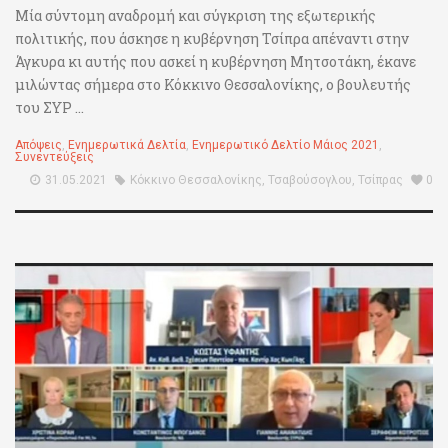
Μία σύντομη αναδρομή και σύγκριση της εξωτερικής
πολιτικής, που άσκησε η κυβέρνηση Τσίπρα απέναντι στην
Άγκυρα κι αυτής που ασκεί η κυβέρνηση Μητσοτάκη, έκανε
μιλώντας σήμερα στο Κόκκινο Θεσσαλονίκης, ο βουλευτής
του ΣΥΡ ...
Απόψεις
,
Ενημερωτικά Δελτία
,
Ενημερωτικό Δελτίο Μάιος 2021
,
Συνεντεύξεις
31.05.2021
Κόκκινο Θεσσαλονίκης
,
Τσαβούσογλου
,
Τσίπρας
0