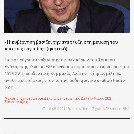
«Η κυβέρνηση βασίζει την ανάπτυξη στη μείωση του
κόστους εργασίας» (ηχητικό)
Για το πρόγραμμα αξιοποίησης των πόρων του Ταμείου
Ανάκαμψης «Σχέδιο Ελλάδα+» που παρουσίασε ο πρόεδρος του
ΣΥΡΙΖΑ-Προοδευτική Συμμαχία, Αλέξης Τσίπρας, μίλησε,
αναλυτικά, σήμερα, στον τοπικό ραδιοφωνικό σταθμό Radio
Nor ...
Απόψεις
,
Ενημερωτικά Δελτία
,
Ενημερωτικό Δελτίο Μάιος 2021
,
Συνεντεύξεις
18.05.2021
radio North
,
Σχέδιο Ελλάδα+
0