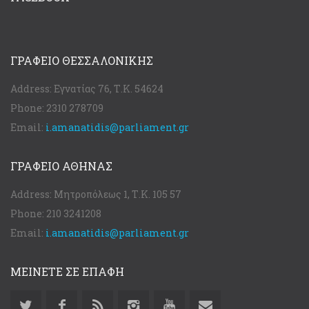
ΓΡΑΦΕΊΟ ΘΕΣΣΑΛΟΝΊΚΗΣ
Address:
Εγνατίας 76, Τ.Κ. 54624
Phone:
2310 278709
Email:
i.amanatidis@parliament.gr
ΓΡΑΦΕΊΟ ΑΘΉΝΑΣ
Address:
Μητροπόλεως 1, Τ.Κ. 105 57
Phone:
210 3241208
Email:
i.amanatidis@parliament.gr
ΜΕΙΝΕΤΕ ΣΕ ΕΠΑΦΗ