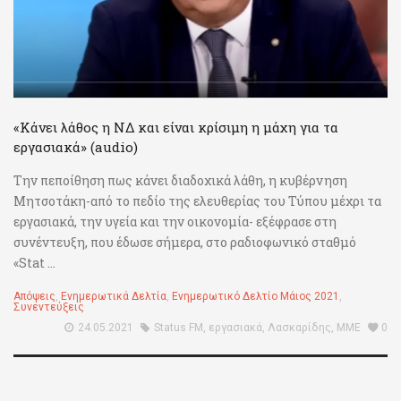
«Κάνει λάθος η ΝΔ και είναι κρίσιμη η μάχη για τα
εργασιακά» (audio)
Την πεποίθηση πως κάνει διαδοχικά λάθη, η κυβέρνηση
Μητσοτάκη-από το πεδίο της ελευθερίας του Τύπου μέχρι τα
εργασιακά, την υγεία και την οικονομία- εξέφρασε στη
συνέντευξη, που έδωσε σήμερα, στο ραδιοφωνικό σταθμό
«Stat ...
Απόψεις
,
Ενημερωτικά Δελτία
,
Ενημερωτικό Δελτίο Μάιος 2021
,
Συνεντεύξεις
24.05.2021
Status FM
,
εργασιακά
,
Λασκαρίδης
,
ΜΜΕ
0