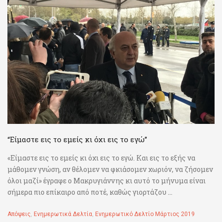
“Είμαστε εις το εμείς κι όχι εις το εγώ”
«Είμαστε εις το εμείς κι όχι εις το εγώ. Και εις το εξής να
μάθομεν γνώση, αν θέλομεν να φκιάσομεν χωριόν, να ζήσομεν
όλοι μαζί» έγραφε ο Μακρυγιάννης κι αυτό το μήνυμα είναι
σήμερα πιο επίκαιρο από ποτέ, καθώς γιορτάζου ...
Απόψεις
,
Ενημερωτικά Δελτία
,
Ενημερωτικό Δελτίο Μάρτιος 2019