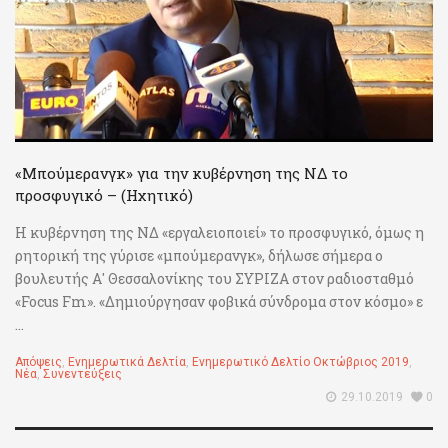
«Μπούμερανγκ» για την κυβέρνηση της ΝΔ το
προσφυγικό – (Ηχητικό)
Η κυβέρνηση της ΝΔ «εργαλειοποιεί» το προσφυγικό, όμως η
ρητορική της γύρισε «μπούμερανγκ», δήλωσε σήμερα ο
βουλευτής Α' Θεσσαλονίκης του ΣΥΡΙΖΑ στον ραδιοσταθμό
«Focus Fm». «Δημιούργησαν φοβικά σύνδρομα στον κόσμο» ε
...
Απόψεις
,
Ενημερωτικά Δελτία
,
Ενημερωτικό Δελτίο Οκτώβριος 2019
,
Νέα
,
Συνεντεύξεις
29.10.2019
0