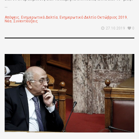
...
Απόψεις
,
Ενημερωτικά Δελτία
,
Ενημερωτικό Δελτίο Οκτώβριος 2019
,
Νέα
,
Συνεντεύξεις
27.10.2019
0