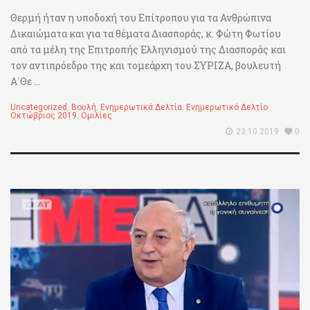
Θερμή ήταν η υποδοχή του Επίτροπου για τα Ανθρώπινα
Δικαιώματα και για τα θέματα Διασποράς, κ. Φώτη Φωτίου
από τα μέλη της Επιτροπής Ελληνισμού της Διασποράς και
τον αντιπρόεδρο της και τομεάρχη του ΣΥΡΙΖΑ, βουλευτή
Α΄Θε ...
Uncategorized
,
Βουλή
,
Ενημερωτικά Δελτία
,
Ενημερωτικό Δελτίο
Οκτώβριος 2019
,
Ομιλίες
23.10.2019
0