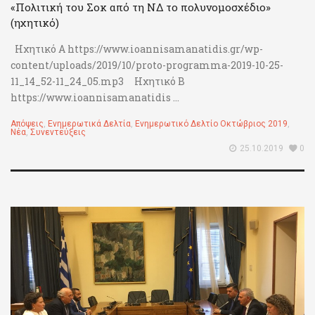
«Πολιτική του Σοκ από τη ΝΔ το πολυνομοσχέδιο»
(ηχητικό)
Ηχητικό Α https://www.ioannisamanatidis.gr/wp-
content/uploads/2019/10/proto-programma-2019-10-25-
11_14_52-11_24_05.mp3 Ηχητικό Β
https://www.ioannisamanatidis ...
Απόψεις
,
Ενημερωτικά Δελτία
,
Ενημερωτικό Δελτίο Οκτώβριος 2019
,
Νέα
,
Συνεντεύξεις
25.10.2019
0