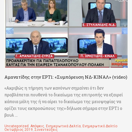
Αμανατίδης στην ΕΡΤ1: «Συμπόρευση ΝΔ-ΚΙΝΑΛ» (video)
«Ακριβώς η τήρηση των κανόνων σημαίνει ότι δεν
προβλέπεται πουθενά το δικαίωμα της επιτροπής να εξαιρεί
κάποια μέλη της ή να αίρει το δικαίωμα της μειοψηφίας να
ορίζει τους εκπροσώπους της» δήλωσε σήμερα στην ΕΡΤ1 ο
βουλ ...
Uncategorized
,
Απόψεις
,
Ενημερωτικά Δελτία
,
Ενημερωτικό Δελτίο
Οκτώβριος 2019
,
Συνεντεύξεις