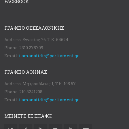
FACEBOOK
ΓΡΑΦΕΊΟ ΘΕΣΣΑΛΟΝΊΚΗΣ
Address:
Εγνατίας 76, Τ.Κ. 54624
Phone:
2310 278709
Email:
i.amanatidis@parliament.gr
ΓΡΑΦΕΊΟ ΑΘΉΝΑΣ
Address:
Μητροπόλεως 1, Τ.Κ. 105 57
Phone:
210 3241208
Email:
i.amanatidis@parliament.gr
ΜΕΙΝΕΤΕ ΣΕ ΕΠΑΦΗ