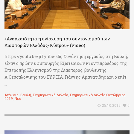
«Αναγκαιότητα η ενίσχυση του συντονισμού των
Διασπορών Ελλάδας-Κύπρου» (video)
https://youtu.be/jiLynbe-s5g Συνάντηση εργασίας στη Βουλή,
είχαν ο πρώην υφυπουργός Εξωτερικών κι αντιπρόεδρος της
Επιτροπής Ελληνισμού της Διασποράς, βουλευτής
Α΄Θεσσαλονίκης του ΣΥΡΙΖΑ, Γιάννης Αμανατίδης και ο επίτ
...
Απόψεις
,
Βουλή
,
Ενημερωτικά Δελτία
,
Ενημερωτικό Δελτίο Οκτώβριος
2019
,
Νέα
25.10.2019
0