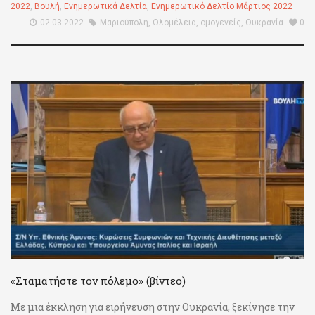
2022
,
Βουλή
,
Ενημερωτικά Δελτία
,
Ενημερωτικό Δελτίο Μάρτιος 2022
02.03.2022
Μαριούπολη
,
Ολομέλεια
,
ομογενείς
,
Ουκρανία
0
«Σταματήστε τον πόλεμο» (βίντεο)
Με μια έκκληση για ειρήνευση στην Ουκρανία, ξεκίνησε την