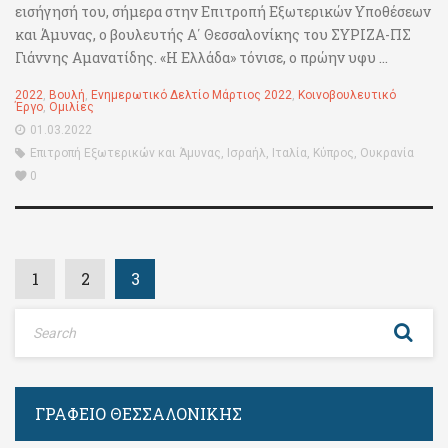
εισήγησή του, σήμερα στην Επιτροπή Εξωτερικών Υποθέσεων
και Άμυνας, ο βουλευτής Α΄ Θεσσαλονίκης του ΣΥΡΙΖΑ-ΠΣ
Γιάννης Αμανατίδης. «Η Ελλάδα» τόνισε, ο πρώην υφυ ...
2022
,
Βουλή
,
Ενημερωτικό Δελτίο Μάρτιος 2022
,
Κοινοβουλευτικό
Έργο
,
Ομιλίες
01.03.2022
Επιτροπή Εξωτερικών και Άμυνας
,
Ισραήλ
,
Ιταλία
,
Κύπρος
,
Ουκρανία
0
1
2
3
ΓΡΑΦΕΊΟ ΘΕΣΣΑΛΟΝΊΚΗΣ