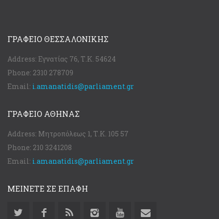
ΓΡΑΦΕΊΟ ΘΕΣΣΑΛΟΝΊΚΗΣ
Address:
Εγνατίας 76, Τ.Κ. 54624
Phone:
2310 278709
Email:
i.amanatidis@parliament.gr
ΓΡΑΦΕΊΟ ΑΘΉΝΑΣ
Address:
Μητροπόλεως 1, Τ.Κ. 105 57
Phone:
210 3241208
Email:
i.amanatidis@parliament.gr
ΜΕΙΝΕΤΕ ΣΕ ΕΠΑΦΗ