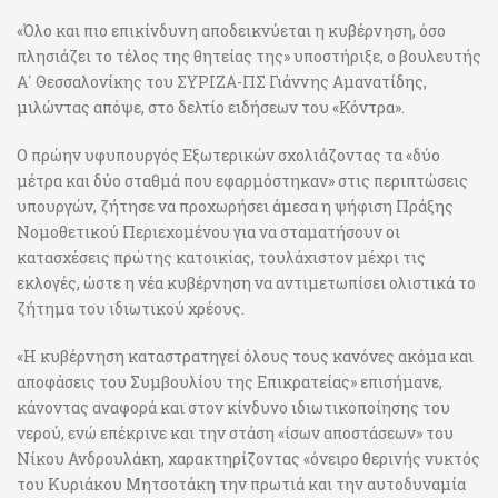
«Όλο και πιο επικίνδυνη αποδεικνύεται η κυβέρνηση, όσο
πλησιάζει το τέλος της θητείας της» υποστήριξε, ο βουλευτής
Α΄ Θεσσαλονίκης του ΣΥΡΙΖΑ-ΠΣ Γιάννης Αμανατίδης,
μιλώντας απόψε, στο δελτίο ειδήσεων του «Κόντρα».
Ο πρώην υφυπουργός Εξωτερικών σχολιάζοντας τα «δύο
μέτρα και δύο σταθμά που εφαρμόστηκαν» στις περιπτώσεις
υπουργών, ζήτησε να προχωρήσει άμεσα η ψήφιση Πράξης
Νομοθετικού Περιεχομένου για να σταματήσουν οι
κατασχέσεις πρώτης κατοικίας, τουλάχιστον μέχρι τις
εκλογές, ώστε η νέα κυβέρνηση να αντιμετωπίσει ολιστικά το
ζήτημα του ιδιωτικού χρέους.
«Η κυβέρνηση καταστρατηγεί όλους τους κανόνες ακόμα και
αποφάσεις του Συμβουλίου της Επικρατείας» επισήμανε,
κάνοντας αναφορά και στον κίνδυνο ιδιωτικοποίησης του
νερού, ενώ επέκρινε και την στάση «ίσων αποστάσεων» του
Νίκου Ανδρουλάκη, χαρακτηρίζοντας «όνειρο θερινής νυκτός
του Κυριάκου Μητσοτάκη την πρωτιά και την αυτοδυναμία