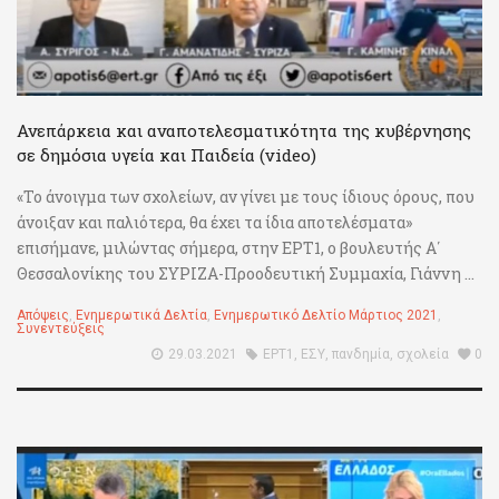
Ανεπάρκεια και αναποτελεσματικότητα της κυβέρνησης
σε δημόσια υγεία και Παιδεία (video)
«Το άνοιγμα των σχολείων, αν γίνει με τους ίδιους όρους, που
άνοιξαν και παλιότερα, θα έχει τα ίδια αποτελέσματα»
επισήμανε, μιλώντας σήμερα, στην ΕΡΤ1, ο βουλευτής Α΄
Θεσσαλονίκης του ΣΥΡΙΖΑ-Προοδευτική Συμμαχία, Γιάννη ...
Απόψεις
,
Ενημερωτικά Δελτία
,
Ενημερωτικό Δελτίο Μάρτιος 2021
,
Συνεντεύξεις
29.03.2021
ΕΡΤ1
,
ΕΣΥ
,
πανδημία
,
σχολεία
0