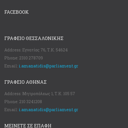
FACEBOOK
ΓΡΑΦΕΊΟ ΘΕΣΣΑΛΟΝΊΚΗΣ
Address:
Εγνατίας 76, Τ.Κ. 54624
Phone:
2310 278709
Email:
i.amanatidis@parliament.gr
ΓΡΑΦΕΊΟ ΑΘΉΝΑΣ
Address:
Μητροπόλεως 1, Τ.Κ. 105 57
Phone:
210 3241208
Email:
i.amanatidis@parliament.gr
ΜΕΙΝΕΤΕ ΣΕ ΕΠΑΦΗ