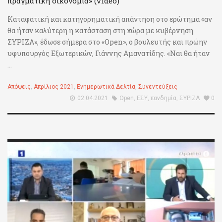
πραγματική οικονομία» (video)
Καταφατική και κατηγορηματική απάντηση στο ερώτημα «αν
θα ήταν καλύτερη η κατάσταση στη χώρα με κυβέρνηση
ΣΥΡΙΖΑ», έδωσε σήμερα στο «Open», ο βουλευτής και πρώην
υφυπουργός Εξωτερικών, Γιάννης Αμανατίδης. «Ναι θα ήταν
...
Απόψεις
,
Απρίλιος 2021
,
Ενημερωτικά Δελτία
,
Συνεντεύξεις
02.04.2021
Open
,
ΕΣΥ
,
πανδημία
,
ΣΥΡΙΖΑ
0