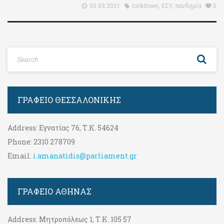
05.03.2021
lockdown
,
ΕΣΥ
,
πανδημία
0
ΓΡΑΦΕΊΟ ΘΕΣΣΑΛΟΝΊΚΗΣ
Address:
Εγνατίας 76, Τ.Κ. 54624
Phone:
2310 278709
Email:
i.amanatidis@parliament.gr
ΓΡΑΦΕΊΟ ΑΘΉΝΑΣ
Address:
Μητροπόλεως 1, Τ.Κ. 105 57