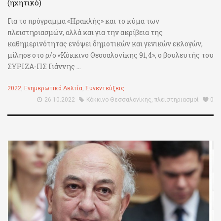
(ηχητικό)
Για το πρόγραμμα «Ηρακλής» και το κύμα των
πλειστηριασμών, αλλά και για την ακρίβεια της
καθημερινότητας ενόψει δημοτικών και γενικών εκλογών,
μίλησε στο ρ/σ «Κόκκινο Θεσσαλονίκης 91,4», ο βουλευτής του
ΣΥΡΙΖΑ-ΠΣ Γιάννης ...
2022
,
Ενημερωτικά Δελτία
,
Συνεντεύξεις
26.10.2022
Κόκκινο Θεσσαλονίκης
,
πλειστηριασμοί
0