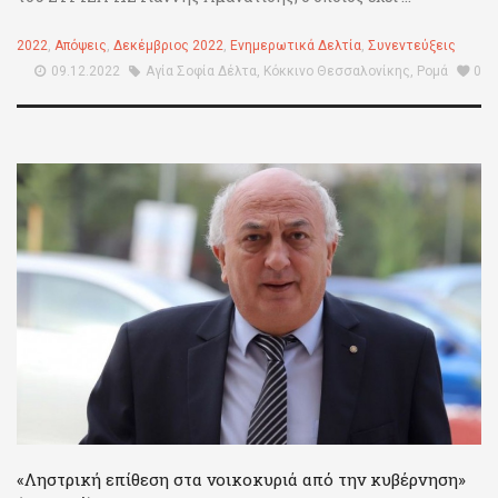
2022
,
Απόψεις
,
Δεκέμβριος 2022
,
Ενημερωτικά Δελτία
,
Συνεντεύξεις
09.12.2022
Αγία Σοφία Δέλτα
,
Κόκκινο Θεσσαλονίκης
,
Ρομά
0
«Ληστρική επίθεση στα νοικοκυριά από την κυβέρνηση»