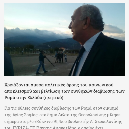
Χρειάζονται άμεσα πολιτικές άρσης του κοινωνικού
αποκλεισμού και βελτίωση των συνθηκών διαβίωσης των
Ρομά στην Ελλάδα (ηχητικό)
Για τις άθλιες συνθήκες διαβίωσης των Ρομά, στον οικισμό
της Αγίας Σοφίας, στο δήμο Δέλτα της Θεσσαλονίκης μίλησε
σήμερα στο ρ/σ «Κόκκινο 91,4», ο βουλευτής Α΄ Θεσσαλονίκης
του ΣΥΡΙΖΑ-ΠΣ Γιάννης Αμανατίδης, ο οποίος έχει ...