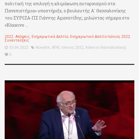
πολιτική της επιλογή η κλιμάκωση αυταρχισμού στα
Πανεπιστήμια» υποστήριξε, ο βουλευτής Α΄ Θεσσαλονίκης
του ΣΥΡΙΖΑ-ΠΣ Γιάννης Αμανατίδης, μιλώντας σήμερα στο
«Κόκκινο ...
2022
,
Απόψεις
,
Ενημερωτικά Δελτία
,
Ενημερωτικό Δελτίο Ιούνιος 2022
,
Συνεντεύξεις
03.06.2022
Novartis
,
ΑΠΘ
,
Ιούνιος 2022
,
Κόκκινο Θεσσαλονίκης
0