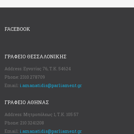
FACEBOOK
ΓΡΑΦΕΊΟ ΘΕΣΣΑΛΟΝΊΚΗΣ
Address:
Εγνατίας 76, Τ.Κ. 54624
Phone:
2310 278709
Email:
i.amanatidis@parliament.gr
ΓΡΑΦΕΊΟ ΑΘΉΝΑΣ
Address:
Μητροπόλεως 1, Τ.Κ. 105 57
Phone:
210 3241208
Email:
i.amanatidis@parliament.gr