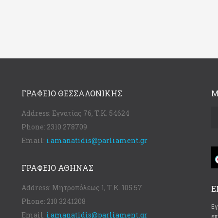
ΓΡΑΦΕΊΟ ΘΕΣΣΑΛΟΝΊΚΗΣ
Μ
Address:
Εγνατίας 76, Τ.Κ. 54624
Phone:
2310 278709
Email:
i.amanatidis@parliament.gr
ΓΡΑΦΕΊΟ ΑΘΉΝΑΣ
Address:
Μητροπόλεως 1, Τ.Κ. 105 57
Ε
Phone:
210 3241208
Εγ
Email:
i.amanatidis@parliament.gr
επ