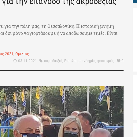
 για την επάνοδο της ακροδεξιάς
ε, για την πόλη μας, τη Θεσσαλονίκη. Η ιστορική μνήμη
ι όχι μόνο να γιορτάσουμε ή να αποδώσουμε τιμές. Είναι
ος 2021
,
Ομιλίες
03.11.2021
ακροδεξιά
,
Ευρώπη
,
πανδημία
,
φασισμός
0