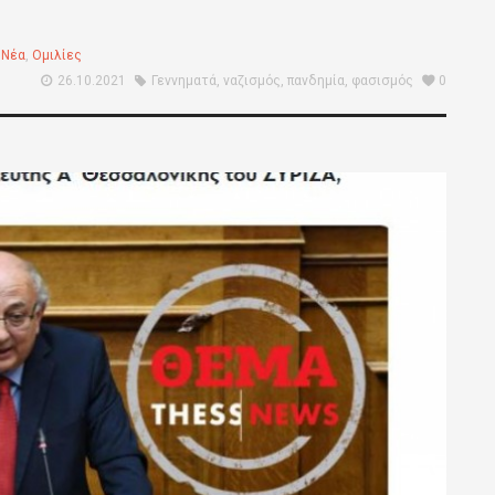
,
Νέα
,
Ομιλίες
26.10.2021
Γεννηματά
,
ναζισμός
,
πανδημία
,
φασισμός
0