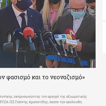
ν φασισμό και το νεοναζισμό»
αλονίκης, εκπροσωπώντας τον αρχηγό της αξιωματικής
ΥΡΙΖΑ-ΠΣ Γιάννης Αμανατίδης, έκανε την ακόλουθη