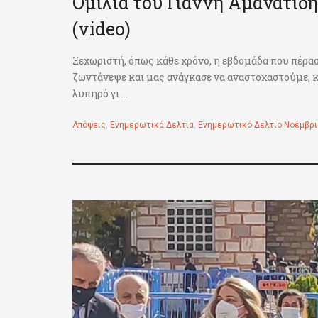
Ομιλία του Γιάννη Αμανατίδη
(video)
Ξεχωριστή, όπως κάθε χρόνο, η εβδομάδα που πέρασ
ζωντάνεψε και μας ανάγκασε να αναστοχαστούμε, κα
λυπηρό γι ...
Απόψεις
,
Ενημερωτικά Δελτία
,
Ενημερωτικό Δελτίο Νοέμβρι