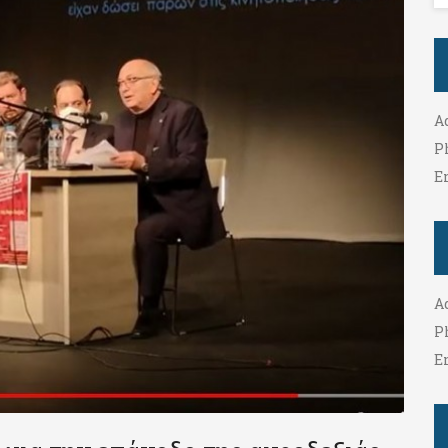
A
P
E
A
P
E