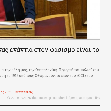
ας ενάντια στον φασισμό είναι το
ια την πόλη μας, την Θεσσαλονίκη. Η γιορτή του πολιούχου
ωση το 1912 από τους Οθωμανούς, το έπος του «ΟΧΙ» του
ιος 2021
,
Συνεντεύξεις
23.10.2021
thessnews.gr
,
ακροδεξιά
,
άρθρο
,
φασισμός
0