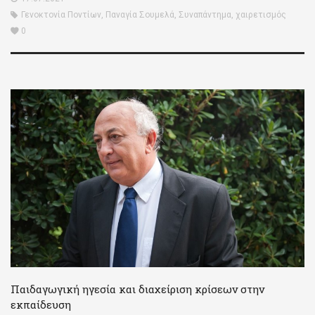
Γενοκτονία Ποντίων
,
Παναγία Σουμελά
,
Συναπάντημα
,
χαιρετισμός
0
Παιδαγωγική ηγεσία και διαχείριση κρίσεων στην
εκπαίδευση