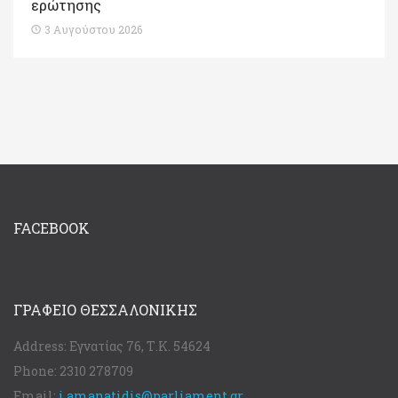
ερώτησης
3 Αυγούστου 2026
FACEBOOK
ΓΡΑΦΕΊΟ ΘΕΣΣΑΛΟΝΊΚΗΣ
Address:
Εγνατίας 76, Τ.Κ. 54624
Phone:
2310 278709
Email:
i.amanatidis@parliament.gr