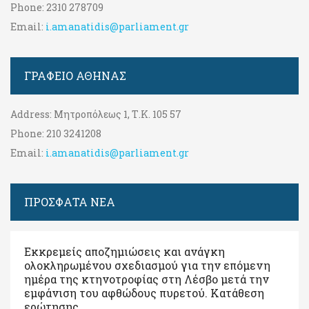
Phone:
2310 278709
Email:
i.amanatidis@parliament.gr
ΓΡΑΦΕΊΟ ΑΘΉΝΑΣ
Address:
Μητροπόλεως 1, Τ.Κ. 105 57
Phone:
210 3241208
Email:
i.amanatidis@parliament.gr
ΠΡΟΣΦΑΤΑ ΝΕΑ
Εκκρεμείς αποζημιώσεις και ανάγκη
ολοκληρωμένου σχεδιασμού για την επόμενη
ημέρα της κτηνοτροφίας στη Λέσβο μετά την
εμφάνιση του αφθώδους πυρετού. Kατάθεση
ερώτησης