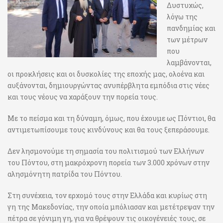
Δυστυχώς,
λόγω της
πανδημίας και
των μέτρων
που
λαμβάνονται,
οι προκλήσεις και οι δυσκολίες της εποχής μας, ολοένα και
αυξάνονται, δημιουργώντας ανυπέρβλητα εμπόδια στις νέες
και τους νέους να χαράξουν την πορεία τους.
Με το πείσμα και τη δύναμη, όμως, που έχουμε ως Πόντιοι, θα
αντιμετωπίσουμε τους κινδύνους και θα τους ξεπεράσουμε.
Δεν λησμονούμε τη σημασία του πολιτισμού των Ελλήνων
του Πόντου, στη μακρόχρονη πορεία των 3.000 χρόνων στην
αλησμόνητη πατρίδα του Πόντου.
Στη συνέχεια, τον ερχομό τους στην Ελλάδα και κυρίως στη
γη της Μακεδονίας, την οποία μπόλιασαν και μετέτρεψαν την
πέτρα σε γόνιμη γη, για να θρέψουν τις οικογένειές τους, σε