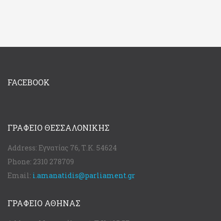
FACEBOOK
ΓΡΑΦΕΊΟ ΘΕΣΣΑΛΟΝΊΚΗΣ
Address:
Εγνατίας 76, Τ.Κ. 54624
Phone:
2310 278709
Email:
i.amanatidis@parliament.gr
ΓΡΑΦΕΊΟ ΑΘΉΝΑΣ