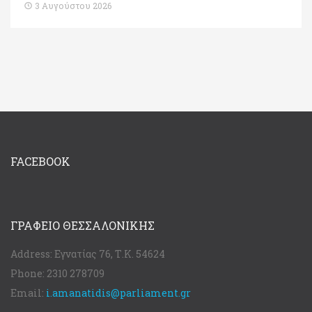
3 Αυγούστου 2026
FACEBOOK
ΓΡΑΦΕΊΟ ΘΕΣΣΑΛΟΝΊΚΗΣ
Address:
Εγνατίας 76, Τ.Κ. 54624
Phone:
2310 278709
Email:
i.amanatidis@parliament.gr