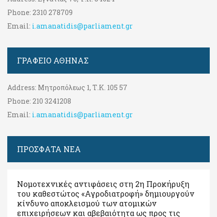
Phone:
2310 278709
Email:
i.amanatidis@parliament.gr
ΓΡΑΦΕΊΟ ΑΘΉΝΑΣ
Address:
Μητροπόλεως 1, Τ.Κ. 105 57
Phone:
210 3241208
Email:
i.amanatidis@parliament.gr
ΠΡΟΣΦΑΤΑ ΝΕΑ
Νομοτεχνικές αντιφάσεις στη 2η Προκήρυξη
του καθεστώτος «Αγροδιατροφή» δημιουργούν
κίνδυνο αποκλεισμού των ατομικών
επιχειρήσεων και αβεβαιότητα ως προς τις