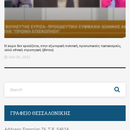
Η χώρα δεν χρειάζεται, στην εξωτερική πολιτική, προσωπικούς τακτικισμούς,
αλλά εθνική στρατηγική (βίντεο)
Ιούν 06, 2022
ΓΡΑΦΕΊΟ ΘΕΣΣΑΛΟΝΊΚΗΣ
Address:
Εγνατίας 76, Τ.Κ. 54624