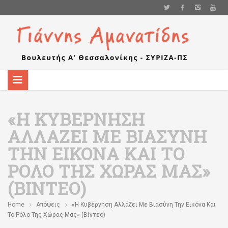
«Η ΚΥΒΈΡΝΗΣΗ
ΑΛΛΆΖΕΙ ΜΕ ΒΙΑΣΎΝΗ
ΤΗΝ ΕΙΚΌΝΑ ΚΑΙ ΤΟ
ΡΌΛΟ ΤΗΣ ΧΏΡΑΣ ΜΑΣ»
(ΒΊΝΤΕΟ)
Home
Απόψεις
«Η Κυβέρνηση Αλλάζει Με Βιασύνη Την Εικόνα Και
Το Ρόλο Της Χώρας Μας» (βίντεο)