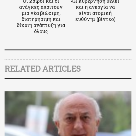
Οι καιροί και οι
«Η κυβέρνηση θέλει
ανάγκες απαιτούν
και η ανεργία να
μια νέα βιώσιμη,
είναι ατομική
διατηρήσιμη και
ευθύνη» (βίντεο)
δίκαιη ανάπτυξη για
όλους
RELATED ARTICLES