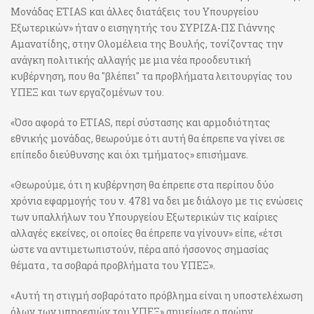
Μονάδας ETIAS και άλλες διατάξεις του Υπουργείου
Εξωτερικών» ήταν ο εισηγητής του ΣΥΡΙΖΑ-ΠΣ Γιάννης
Αμανατίδης, στην Ολομέλεια της Βουλής, τονίζοντας την
ανάγκη πολιτικής αλλαγής με μια νέα προοδευτική
κυβέρνηση, που θα "βλέπει" τα προβλήματα λειτουργίας του
ΥΠΕΞ και των εργαζομένων του.
«Όσο αφορά το ETIAS, περί σύστασης και αρμοδιότητας
εθνικής μονάδας, θεωρούμε ότι αυτή θα έπρεπε να γίνει σε
επίπεδο διεύθυνσης και όχι τμήματος» επισήμανε.
«Θεωρούμε, ότι η κυβέρνηση θα έπρεπε στα περίπου δύο
χρόνια εφαρμογής του ν. 4781 να δει με διάλογο με τις ενώσεις
των υπαλλήλων του Υπουργείου Εξωτερικών τις καίριες
αλλαγές εκείνες, οι οποίες θα έπρεπε να γίνουν» είπε, «έτσι
ώστε να αντιμετωπιστούν, πέρα από ήσσονος σημασίας
θέματα , τα σοβαρά προβλήματα του ΥΠΕΞ».
«Αυτή τη στιγμή σοβαρότατο πρόβλημα είναι η υποστελέχωση
όλων των υπηρεσιών του ΥΠΕΞ» σημείωσε ο πρώην