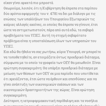
είχαν γίνει αρκετά πιο μπροστά.
Θεωρούμε, λοιπόν, ότι η Κυβέρνηση θα έπρεπε στα περίπου
δύο χρόνια εφαρμογής του ν. 4781 να δει με διάλογο με τις
ενώσεις των υπαλλήλων του Υπουργείου Εξωτερικών τις
καίριες αλλαγές εκείνες, οι οποίες θα έπρεπε να γίνουν, έτσι
ώστε να αντιμετωπιστούν, πέρα από αυτά εδώ, τα σοβαρά
προβλήματα του ΥΠΕΞ. Αυτή τη στιγμή σοβαρότατο
πρόβλημα είναι η υποστελέχωση όλων των υπηρεσιών του
ΥΠΕΞ.
Και εδώ θα ήθελα να σας ρωτήσω, κύριε Υπουργέ, αν μπορείτε
να τοποθετηθείτε, αν ετοιμάζετε όντως προεδρικό διάταγμα,
σύμφωνα με το οποίο τα γραφεία των ΟΕΥ θα μειωθούν. Είναι
ερώτηση συγκεκριμένη: Θα υπάρξει προεδρικό διάταγμα με
μείωση των θέσεων των ΟΕΥ σε μια περίοδο που υποτίθεται
ότι χρειάζονται, έτσι ώστε να έρθουν και επενδύσεις και να
γίνει ανάπτυξη των οικονομικών σχέσεων και των
οικονομικών δραστηριοτήτων της χώρας. Είναι ερώτηση
συγκεκριμένη.
Δεύτερον, η ιατροφαρμακευτική περίθαλψη και τα νοσήλια