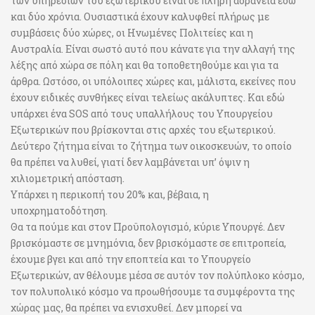
των υπηρεσιών του εξωτερικού είναι σε πλήρη αδράνεια εδώ
και δύο χρόνια. Ουσιαστικά έχουν καλυφθεί πλήρως με
συμβάσεις δύο χώρες, οι Ηνωμένες Πολιτείες και η
Αυστραλία. Είναι σωστό αυτό που κάνατε για την αλλαγή της
λέξης από χώρα σε πόλη και θα τοποθετηθούμε και για τα
άρθρα. Ωστόσο, οι υπόλοιπες χώρες και, μάλιστα, εκείνες που
έχουν ειδικές συνθήκες είναι τελείως ακάλυπτες. Και εδώ
υπάρχει ένα SOS από τους υπαλλήλους του Υπουργείου
Εξωτερικών που βρίσκονται στις αρχές του εξωτερικού.
Δεύτερο ζήτημα είναι το ζήτημα των οικοσκευών, το οποίο
θα πρέπει να λυθεί, γιατί δεν λαμβάνεται υπ’ όψιν η
χιλιομετρική απόσταση.
Υπάρχει η περικοπή του 20% και, βέβαια, η
υποχρηματοδότηση.
Θα τα πούμε και στον Προϋπολογισμό, κύριε Υπουργέ. Δεν
βρισκόμαστε σε μνημόνια, δεν βρισκόμαστε σε επιτροπεία,
έχουμε βγει και από την εποπτεία και το Υπουργείο
Εξωτερικών, αν θέλουμε μέσα σε αυτόν τον πολύπλοκο κόσμο,
τον πολυπολικό κόσμο να προωθήσουμε τα συμφέροντα της
χώρας μας, θα πρέπει να ενισχυθεί. Δεν μπορεί να