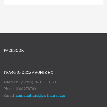
FACEBOOK
ΓΡΑΦΕΊΟ ΘΕΣΣΑΛΟΝΊΚΗΣ
Address:
Εγνατίας 76, Τ.Κ. 54624
Phone:
2310 278709
Email:
i.amanatidis@parliament.gr