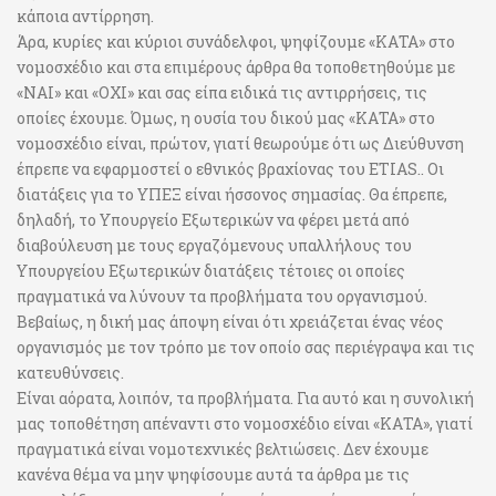
κάποια αντίρρηση.
Άρα, κυρίες και κύριοι συνάδελφοι, ψηφίζουμε «ΚΑΤΑ» στο
νομοσχέδιο και στα επιμέρους άρθρα θα τοποθετηθούμε με
«ΝΑΙ» και «ΟΧΙ» και σας είπα ειδικά τις αντιρρήσεις, τις
οποίες έχουμε. Όμως, η ουσία του δικού μας «ΚΑΤΑ» στο
νομοσχέδιο είναι, πρώτον, γιατί θεωρούμε ότι ως Διεύθυνση
έπρεπε να εφαρμοστεί ο εθνικός βραχίονας του ETIAS.. Οι
διατάξεις για το ΥΠΕΞ είναι ήσσονος σημασίας. Θα έπρεπε,
δηλαδή, το Υπουργείο Εξωτερικών να φέρει μετά από
διαβούλευση με τους εργαζόμενους υπαλλήλους του
Υπουργείου Εξωτερικών διατάξεις τέτοιες οι οποίες
πραγματικά να λύνουν τα προβλήματα του οργανισμού.
Βεβαίως, η δική μας άποψη είναι ότι χρειάζεται ένας νέος
οργανισμός με τον τρόπο με τον οποίο σας περιέγραψα και τις
κατευθύνσεις.
Είναι αόρατα, λοιπόν, τα προβλήματα. Για αυτό και η συνολική
μας τοποθέτηση απέναντι στο νομοσχέδιο είναι «ΚΑΤΑ», γιατί
πραγματικά είναι νομοτεχνικές βελτιώσεις. Δεν έχουμε
κανένα θέμα να μην ψηφίσουμε αυτά τα άρθρα με τις