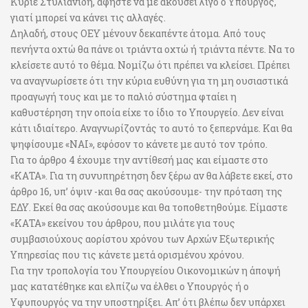
Κύριε Στυλιανίδη, αφήστε να με ακούσει λίγο ο Υπουργός,
γιατί μπορεί να κάνει τις αλλαγές.
Δηλαδή, στους ΟΕΥ μένουν δεκαπέντε άτομα. Από τους
πενήντα οχτώ θα πάνε οι τριάντα οχτώ ή τριάντα πέντε. Να το
κλείσετε αυτό το θέμα. Νομίζω ότι πρέπει να κλείσει. Πρέπει
να αναγνωρίσετε ότι την κύρια ευθύνη για τη μη ουσιαστικά
προαγωγή τους και με το παλιό σύστημα φταίει η
καθυστέρηση την οποία είχε το ίδιο το Υπουργείο. Δεν είναι
κάτι ιδιαίτερο. Αναγνωρίζοντάς το αυτό το ξεπερνάμε. Και θα
ψηφίσουμε «ΝΑΙ», εφόσον το κάνετε με αυτό τον τρόπο.
Για το άρθρο 4 έχουμε την αντίθεσή μας και είμαστε στο
«ΚΑΤΑ». Για τη συνυπηρέτηση δεν ξέρω αν θα λάβετε εκεί, στο
άρθρο 16, υπ’ όψιν -και θα σας ακούσουμε- την πρόταση της
ΕΔΥ. Εκεί θα σας ακούσουμε και θα τοποθετηθούμε. Είμαστε
«ΚΑΤΑ» εκείνου του άρθρου, που μιλάτε για τους
συμβασιούχους αορίστου χρόνου των Αρχών Εξωτερικής
Υπηρεσίας που τις κάνετε μετά ορισμένου χρόνου.
Για την τροπολογία του Υπουργείου Οικονομικών η άποψή
μας κατατέθηκε και ελπίζω να έλθει ο Υπουργός ή ο
Υφυπουργός να την υποστηρίξει. Απ’ ότι βλέπω δεν υπάρχει