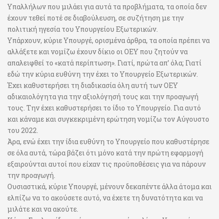
Υπαλλήλων που μιλάει για αυτά τα προβλήματα, τα οποία δεν
έχουν τεθεί ποτέ σε διαβούλευση, σε συζήτηση με την
πολιτική ηγεσία του Υπουργείου Εξωτερικών.
Υπάρχουν, κύριε Υπουργέ, ορισμένα άρθρα, τα οποία πρέπει να
αλλάξετε και νομίζω έχουν δίκιο οι ΟΕΥ που ζητούν να
απαλειφθεί το «κατά περίπτωση». Γιατί, πρώτα απ’ όλα; Γιατί
εδώ την κύρια ευθύνη την έχει το Υπουργείο Εξωτερικών.
Έχει καθυστερήσει τη διαδικασία όλη αυτή των ΟΕΥ
αδικαιολόγητα για την αξιολόγησή τους και την προαγωγή
τους. Την έχει καθυστερήσει το ίδιο το Υπουργείο. Για αυτό
και κάναμε και συγκεκριμένη ερώτηση νομίζω τον Αύγουστο
του 2022.
Άρα, ενώ έχει την ίδια ευθύνη το Υπουργείο που καθυστέρησε
σε όλα αυτά, τώρα βάζει ότι μόνο κατά την πρώτη εφαρμογή
εξαιρούνται αυτοί που είχαν τις προϋποθέσεις για να πάρουν
την προαγωγή.
Ουσιαστικά, κύριε Υπουργέ, μένουν δεκαπέντε άλλα άτομα και
ελπίζω να το ακούσετε αυτό, να έχετε τη δυνατότητα και να
μιλάτε και να ακούτε.