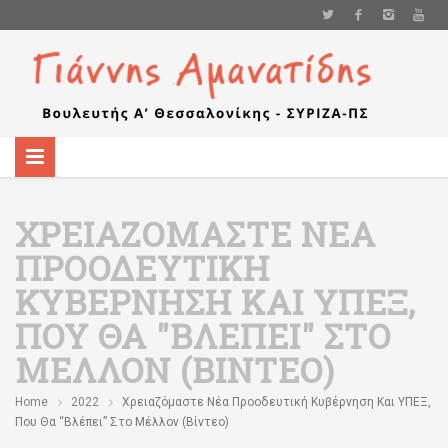
ΧΡΕΙΑΖΌΜΑΣΤΕ ΝΈΑ
ΠΡΟΟΔΕΥΤΙΚΉ
ΚΥΒΈΡΝΗΣΗ ΚΑΙ ΥΠΕΞ,
ΠΟΥ ΘΑ "ΒΛΈΠΕΙ" ΣΤΟ
ΜΈΛΛΟΝ (ΒΊΝΤΕΟ)
Home
2022
Χρειαζόμαστε Νέα Προοδευτική Κυβέρνηση Και ΥΠΕΞ,
Που Θα “βλέπει” Στο Μέλλον (βίντεο)