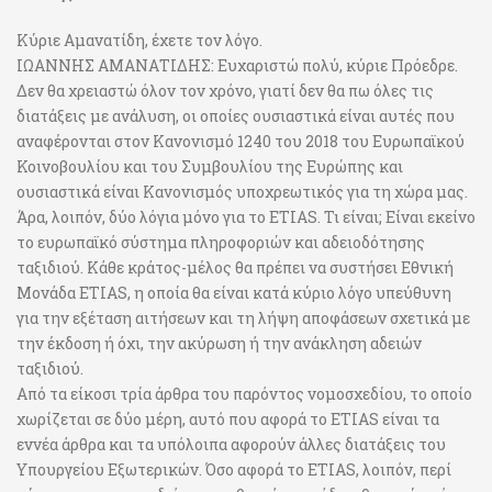
Κύριε Αμανατίδη, έχετε τον λόγο.
ΙΩΑΝΝΗΣ ΑΜΑΝΑΤΙΔΗΣ: Ευχαριστώ πολύ, κύριε Πρόεδρε.
Δεν θα χρειαστώ όλον τον χρόνο, γιατί δεν θα πω όλες τις
διατάξεις με ανάλυση, οι οποίες ουσιαστικά είναι αυτές που
αναφέρονται στον Κανονισμό 1240 του 2018 του Ευρωπαϊκού
Κοινοβουλίου και του Συμβουλίου της Ευρώπης και
ουσιαστικά είναι Κανονισμός υποχρεωτικός για τη χώρα μας.
Άρα, λοιπόν, δύο λόγια μόνο για το ETIAS. Τι είναι; Είναι εκείνο
το ευρωπαϊκό σύστημα πληροφοριών και αδειοδότησης
ταξιδιού. Κάθε κράτος-μέλος θα πρέπει να συστήσει Εθνική
Μονάδα ETIAS, η οποία θα είναι κατά κύριο λόγο υπεύθυνη
για την εξέταση αιτήσεων και τη λήψη αποφάσεων σχετικά με
την έκδοση ή όχι, την ακύρωση ή την ανάκληση αδειών
ταξιδιού.
Από τα είκοσι τρία άρθρα του παρόντος νομοσχεδίου, το οποίο
χωρίζεται σε δύο μέρη, αυτό που αφορά το ETIAS είναι τα
εννέα άρθρα και τα υπόλοιπα αφορούν άλλες διατάξεις του
Υπουργείου Εξωτερικών. Όσο αφορά το ETIAS, λοιπόν, περί