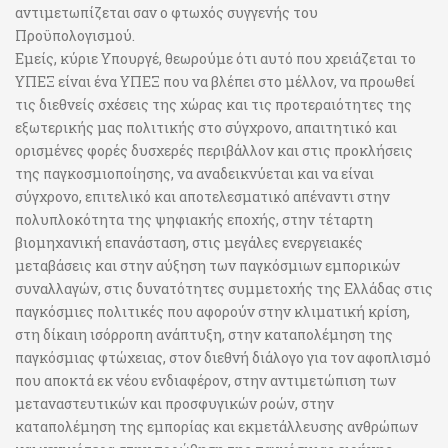
αντιμετωπίζεται σαν ο φτωχός συγγενής του
Προϋπολογισμού.
Εμείς, κύριε Υπουργέ, θεωρούμε ότι αυτό που χρειάζεται το
ΥΠΕΞ είναι ένα ΥΠΕΞ που να βλέπει στο μέλλον, να προωθεί
τις διεθνείς σχέσεις της χώρας και τις προτεραιότητες της
εξωτερικής μας πολιτικής στο σύγχρονο, απαιτητικό και
ορισμένες φορές δυσχερές περιβάλλον και στις προκλήσεις
της παγκοσμιοποίησης, να αναδεικνύεται και να είναι
σύγχρονο, επιτελικό και αποτελεσματικό απέναντι στην
πολυπλοκότητα της ψηφιακής εποχής, στην τέταρτη
βιομηχανική επανάσταση, στις μεγάλες ενεργειακές
μεταβάσεις και στην αύξηση των παγκόσμιων εμπορικών
συναλλαγών, στις δυνατότητες συμμετοχής της Ελλάδας στις
παγκόσμιες πολιτικές που αφορούν στην κλιματική κρίση,
στη δίκαιη ισόρροπη ανάπτυξη, στην καταπολέμηση της
παγκόσμιας φτώχειας, στον διεθνή διάλογο για τον αφοπλισμό
που αποκτά εκ νέου ενδιαφέρον, στην αντιμετώπιση των
μεταναστευτικών και προσφυγικών ροών, στην
καταπολέμηση της εμπορίας και εκμετάλλευσης ανθρώπων