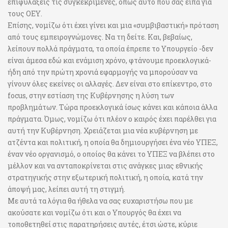
επιφυλάξεις τις συγκεκριμένες, όπως αυτό που σας είπα για
τους ΟΕΥ.
Επίσης, νομίζω ότι έχει γίνει και μια «συμβιβαστική» πρόταση
από τους εμπειρογνώμονες. Να τη δείτε. Και, βεβαίως,
λείπουν πολλά πράγματα, τα οποία έπρεπε το Υπουργείο -δεν
είναι άμεσα εδώ και ενάμιση χρόνο, φτάνουμε προεκλογικά-
ήδη από την πρώτη χρονιά εφαρμογής να μπορούσαν να
γίνουν όλες εκείνες οι αλλαγές. Δεν είναι στο επίκεντρο, στο
focus, στην εστίαση της Κυβέρνησης η λύση των
προβλημάτων. Τώρα προεκλογικά ίσως κάνει και κάποια άλλα
πράγματα. Όμως, νομίζω ότι πλέον ο καιρός έχει παρέλθει για
αυτή την Κυβέρνηση. Χρειάζεται μια νέα κυβέρνηση με
ατζέντα και πολιτική, η οποία θα δημιουργήσει ένα νέο ΥΠΕΞ,
έναν νέο οργανισμό, ο οποίος θα κάνει το ΥΠΕΞ να βλέπει στο
μέλλον και να ανταποκρίνεται στις ανάγκες μιας εθνικής
στρατηγικής στην εξωτερική πολιτική, η οποία, κατά την
άποψή μας, λείπει αυτή τη στιγμή.
Με αυτά τα λόγια θα ήθελα να σας ευχαριστήσω που με
ακούσατε και νομίζω ότι και ο Υπουργός θα έχει να
τοποθετηθεί στις παρατηρήσεις αυτές, έτσι ώστε, κύριε