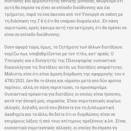
σύστασης και αρμοδιότητας εθνικής μονάδας, θεωρούμε ότι
αυτή θα έπρεπε να γίνει σε επίπεδο διεύθυνσης και όχι
τμήματος, παρά τα όσα άκουσα από τον Υπουργό σε σχέση με
τη διάσπαση της Γ4 ή ότι θα υπάρχει διαρχία κλπ.. Εν πάση
περιπτώσει, εμείς έχουμε αυτή την εκτίμηση, ότι θα πρέπει να
είναι σε επίπεδο διεύθυνσης.
Όσον αφορά τώρα, όμως, τα ζητήματα των άλλων διατάξεων,
νομίζω πως υποβαθμίζονται με τον τίτλο, κατ’ αρχάς. Ο
Υπουργός και ο Εισηγητής της Πλειοψηφίας ουσιαστικά
δικαιολόγησε τις διατάξεις αυτές ως διατάξεις απαραίτητες.
Μάλιστα, είπε ότι είναι άμεση διόρθωση της εφαρμογής του ν.
4781/2021. Δεν θα το έλεγα και «άμεση» μετά από δύο χρόνια
περίπου , αλλά, εν πάση περιπτώσει, το προσπερνάμε.
Ουσιαστικά πρόκειται για διατάξεις οι οποίες είναι ήσσονος,
κατά την άποψή μας, σημασίας. Είναι νομοτεχνικές κυρίως
αλλαγές. Δηλαδή, αυτά που βλέπετε για τη Διπλωματική
Ακαδημία και τα άλλα, θα δείτε ότι οι διορθώσεις είναι σε
επιμέρους λέξεις ή από τους επίτιμους προξένους κ.λπ.. Είναι
ουσιαστικά νομοτεχνικές αλλαγές, οι οποίες θα έπρεπε να