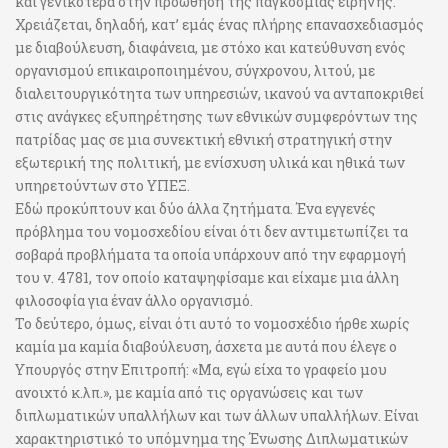
και γενικότερα στην προώθηση της παγκόσμιας ειρήνης.
Χρειάζεται, δηλαδή, κατ’ εμάς ένας πλήρης επανασχεδιασμός
με διαβούλευση, διαφάνεια, με στόχο και κατεύθυνση ενός
οργανισμού επικαιροποιημένου, σύγχρονου, λιτού, με
διαλειτουργικότητα των υπηρεσιών, ικανού να ανταποκριθεί
στις ανάγκες εξυπηρέτησης των εθνικών συμφερόντων της
πατρίδας μας σε μια συνεκτική εθνική στρατηγική στην
εξωτερική της πολιτική, με ενίσχυση υλικά και ηθικά των
υπηρετούντων στο ΥΠΕΞ.
Εδώ προκύπτουν και δύο άλλα ζητήματα. Ένα εγγενές
πρόβλημα του νομοσχεδίου είναι ότι δεν αντιμετωπίζει τα
σοβαρά προβλήματα τα οποία υπάρχουν από την εφαρμογή
του ν. 4781, τον οποίο καταψηφίσαμε και είχαμε μια άλλη
φιλοσοφία για έναν άλλο οργανισμό.
Το δεύτερο, όμως, είναι ότι αυτό το νομοσχέδιο ήρθε χωρίς
καμία μα καμία διαβούλευση, άσχετα με αυτά που έλεγε ο
Υπουργός στην Επιτροπή: «Μα, εγώ είχα το γραφείο μου
ανοιχτό κ.λπ.», με καμία από τις οργανώσεις και των
διπλωματικών υπαλλήλων και των άλλων υπαλλήλων. Είναι
χαρακτηριστικό το υπόμνημα της Ένωσης Διπλωματικών