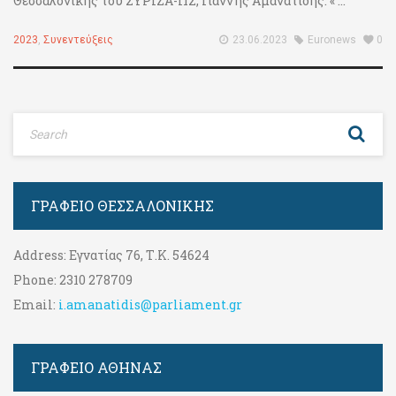
Θεσσαλονίκης του ΣΥΡΙΖΑ-ΠΣ, Γιάννης Αμανατίδης. « ...
2023
,
Συνεντεύξεις
23.06.2023
Euronews
0
ΓΡΑΦΕΊΟ ΘΕΣΣΑΛΟΝΊΚΗΣ
Address:
Εγνατίας 76, Τ.Κ. 54624
Phone:
2310 278709
Email:
i.amanatidis@parliament.gr
ΓΡΑΦΕΊΟ ΑΘΉΝΑΣ