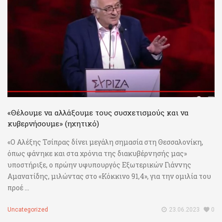
«Θέλουμε να αλλάξουμε τους συσχετισμούς και να
κυβερνήσουμε» (ηχητικό)
«Ο Αλέξης Τσίπρας δίνει μεγάλη σημασία στη Θεσσαλονίκη,
όπως φάνηκε και στα χρόνια της διακυβέρνησής μας»
υποστήριξε, ο πρώην υφυπουργός Εξωτερικών Γιάννης
Αμανατίδης, μιλώντας στο «Κόκκινο 91,4», για την ομιλία του
προέ ...
Uncategorized
23.06.2023
0