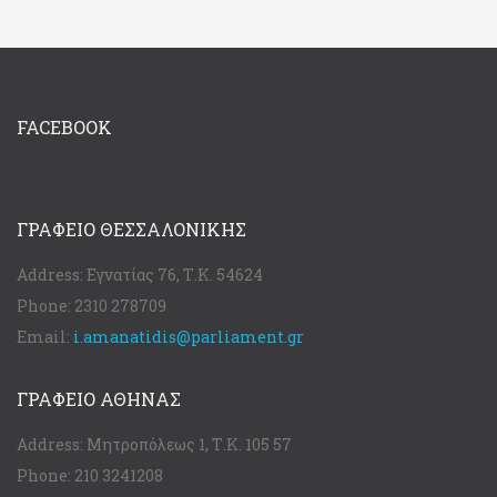
FACEBOOK
ΓΡΑΦΕΊΟ ΘΕΣΣΑΛΟΝΊΚΗΣ
Address:
Εγνατίας 76, Τ.Κ. 54624
Phone:
2310 278709
Email:
i.amanatidis@parliament.gr
ΓΡΑΦΕΊΟ ΑΘΉΝΑΣ
Address:
Μητροπόλεως 1, Τ.Κ. 105 57
Phone:
210 3241208