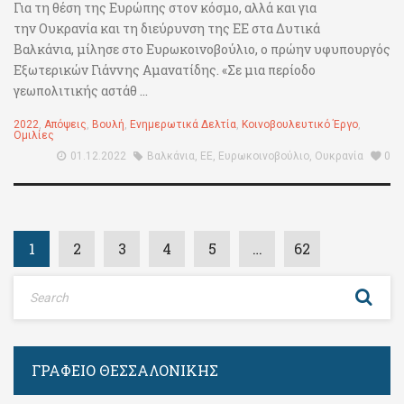
Για τη θέση της Ευρώπης στον κόσμο, αλλά και για
την Ουκρανία και τη διεύρυνση της ΕΕ στα Δυτικά
Βαλκάνια, μίλησε στο Ευρωκοινοβούλιο, ο πρώην υφυπουργός
Εξωτερικών Γιάννης Αμανατίδης. «Σε μια περίοδο
γεωπολιτικής αστάθ ...
2022
,
Απόψεις
,
Βουλή
,
Ενημερωτικά Δελτία
,
Κοινοβουλευτικό Έργο
,
Ομιλίες
01.12.2022
Βαλκάνια
,
ΕΕ
,
Ευρωκοινοβούλιο
,
Ουκρανία
0
1
2
3
4
5
…
62
ΓΡΑΦΕΊΟ ΘΕΣΣΑΛΟΝΊΚΗΣ