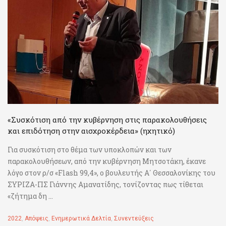
«Συσκότιση από την κυβέρνηση στις παρακολουθήσεις
και επιδότηση στην αισχροκέρδεια» (ηχητικό)
Για συσκότιση στο θέμα των υποκλοπών και των
παρακολουθήσεων, από την κυβέρνηση Μητσοτάκη, έκανε
λόγο στον ρ/σ «Flash 99,4», ο βουλευτής Α΄ Θεσσαλονίκης του
ΣΥΡΙΖΑ-ΠΣ Γιάννης Αμανατίδης, τονίζοντας πως τίθεται
«ζήτημα δη ...
2022
,
Απόψεις
,
Ενημερωτικά Δελτία
,
Συνεντεύξεις