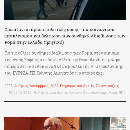
Χρειάζονται άμεσα πολιτικές άρσης του κοινωνικού
αποκλεισμού και βελτίωση των συνθηκών διαβίωσης των
Ρομά στην Ελλάδα (ηχητικό)
Για τις άθλιες συνθήκες διαβίωσης των Ρομά, στον οικισμό
της Αγίας Σοφίας, στο δήμο Δέλτα της Θεσσαλονίκης μίλησε
σήμερα στο ρ/σ «Κόκκινο 91,4», ο βουλευτής Α΄ Θεσσαλονίκης
του ΣΥΡΙΖΑ-ΠΣ Γιάννης Αμανατίδης, ο οποίος έχει ...
2022
,
Απόψεις
,
Δεκέμβριος 2022
,
Ενημερωτικά Δελτία
,
Συνεντεύξεις
09.12.2022
Αγία Σοφία Δέλτα
,
Κόκκινο Θεσσαλονίκης
,
Ρομά
0