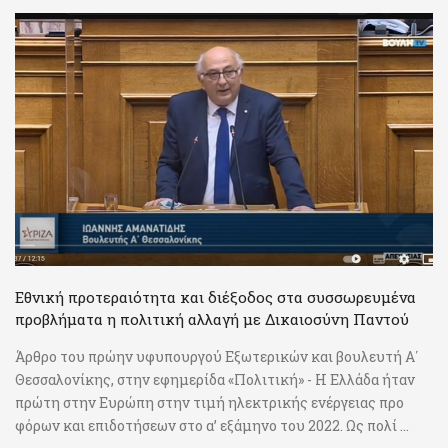
Εθνική προτεραιότητα και διέξοδος στα συσσωρευμένα
προβλήματα η πολιτική αλλαγή με Δικαιοσύνη Παντού
Άρθρο του πρώην υφυπουργού Εξωτερικών και βουλευτή Α΄
Θεσσαλονίκης, στην εφημερίδα «Πολιτική» - Η Ελλάδα ήταν
πρώτη στην Ευρώπη στην τιμή ηλεκτρικής ενέργειας προ
φόρων και επιδοτήσεων στο α’ εξάμηνο του 2022. Ως πολί ...