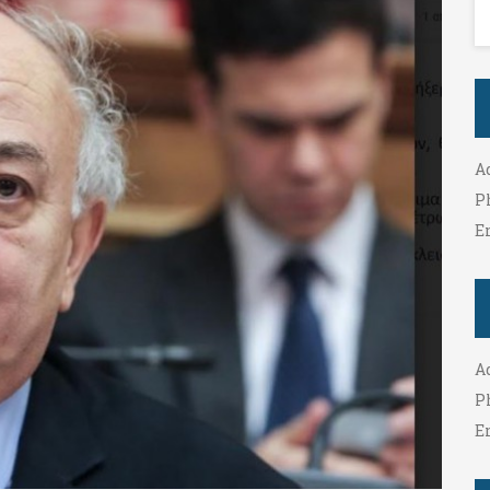
A
P
E
A
P
E