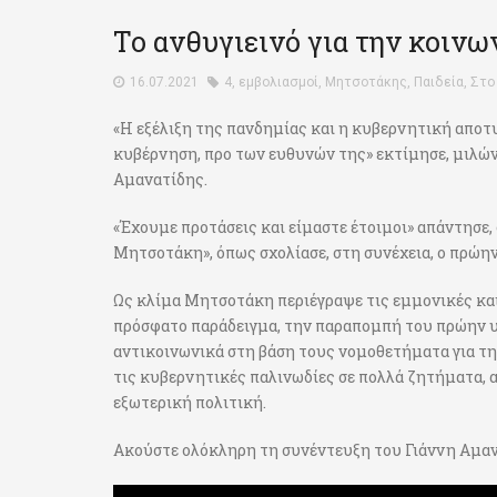
Το ανθυγιεινό για την κοινω
16.07.2021
4
,
εμβολιασμοί
,
Μητσοτάκης
,
Παιδεία
,
Στο
«Η εξέλιξη της πανδημίας και η κυβερνητική αποτ
κυβέρνηση, προ των ευθυνών της» εκτίμησε, μιλών
Αμανατίδης.
«Έχουμε προτάσεις και είμαστε έτοιμοι» απάντησε,
Μητσοτάκη», όπως σχολίασε, στη συνέχεια, ο πρώ
Ως κλίμα Μητσοτάκη περιέγραψε τις εμμονικές και 
πρόσφατο παράδειγμα, την παραπομπή του πρώην 
αντικοινωνικά στη βάση τους νομοθετήματα για την
τις κυβερνητικές παλινωδίες σε πολλά ζητήματα, α
εξωτερική πολιτική.
Ακούστε ολόκληρη τη συνέντευξη του Γιάννη Αμαν