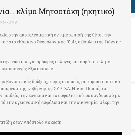
νία… κλίμα Μητσοτάκη (ηχητικό)
 Κόκκινο 91
υχία στην αποτελεσματική αντιμετώπισή της θέτει την
τας στο «Κόκκινο Θεσσαλονίκης 91,4», ο βουλευτής Γιάννης
 στην ερώτηση για πρόωρες εκλογές και παρά το «κλίμα
ην υφυπουργός Εξωτερικών.
ρεβανσιστικές διώξεις, χωρίς στοιχεία, με χαρακτηριστικό
υπουργού της κυβέρνησης ΣΥΡΙΖΑ, Νίκου Παππά, τα
 παιδεία, την εργασία και το ασφαλιστικό, σε συνδυασμό με
πό την υγειονομική ασφάλεια και την οικονομία, μέχρι την
ατίδη στον Απόστολο Λυκεσά: