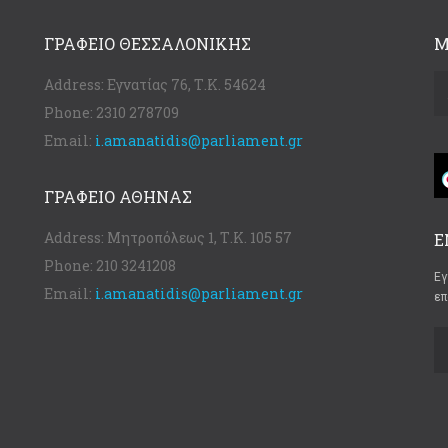
ΓΡΑΦΕΊΟ ΘΕΣΣΑΛΟΝΊΚΗΣ
Μ
Address:
Εγνατίας 76, Τ.Κ. 54624
Phone:
2310 278709
Email:
i.amanatidis@parliament.gr
ΓΡΑΦΕΊΟ ΑΘΉΝΑΣ
Address:
Μητροπόλεως 1, Τ.Κ. 105 57
Ε
Phone:
210 3241208
Εγ
Email:
i.amanatidis@parliament.gr
επ