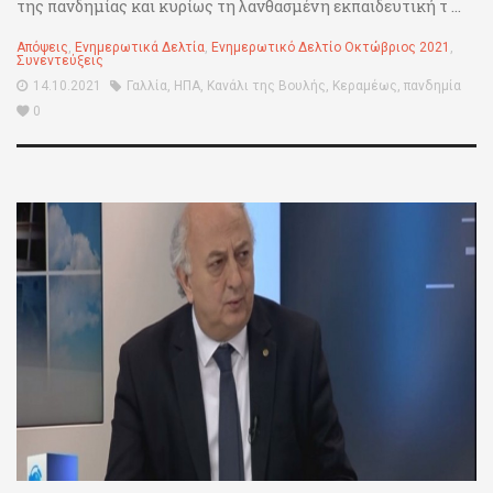
της πανδημίας και κυρίως τη λανθασμένη εκπαιδευτική τ ...
Απόψεις
,
Ενημερωτικά Δελτία
,
Ενημερωτικό Δελτίο Οκτώβριος 2021
,
Συνεντεύξεις
14.10.2021
Γαλλία
,
ΗΠΑ
,
Κανάλι της Βουλής
,
Κεραμέως
,
πανδημία
0