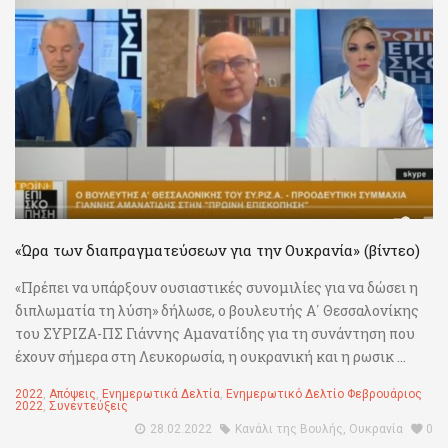
«Ώρα των διαπραγματεύσεων για την Ουκρανία» (βίντεο)
«Πρέπει να υπάρξουν ουσιαστικές συνομιλίες για να δώσει η
διπλωματία τη λύση» δήλωσε, ο βουλευτής Α΄ Θεσσαλονίκης
του ΣΥΡΙΖΑ-ΠΣ Γιάννης Αμανατίδης για τη συνάντηση που
έχουν σήμερα στη Λευκορωσία, η ουκρανική και η ρωσικ ...
2022
,
Απόψεις
,
Ενημερωτικά Δελτία
,
Ενημερωτικό Δελτίο Φεβρουάριος
2022
,
Συνεντεύξεις
28.02.2022
Κανάλι της Βουλής
,
Ουκρανία
0