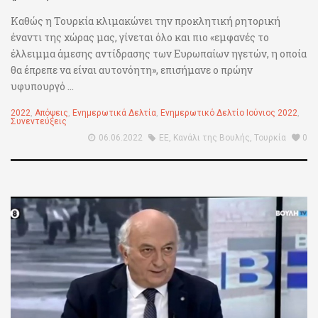
Καθώς η Τουρκία κλιμακώνει την προκλητική ρητορική
έναντι της χώρας μας, γίνεται όλο και πιο «εμφανές το
έλλειμμα άμεσης αντίδρασης των Ευρωπαίων ηγετών, η οποία
θα έπρεπε να είναι αυτονόητη», επισήμανε ο πρώην
υφυπουργό ...
2022
,
Απόψεις
,
Ενημερωτικά Δελτία
,
Ενημερωτικό Δελτίο Ιούνιος 2022
,
Συνεντεύξεις
06.06.2022
ΕΕ
,
Κανάλι της Βουλής
,
Τουρκία
0