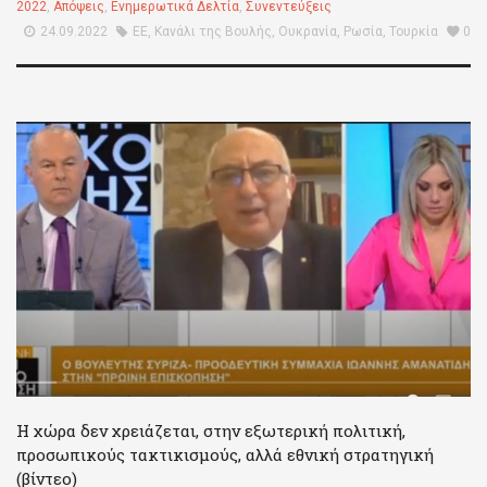
2022
,
Απόψεις
,
Ενημερωτικά Δελτία
,
Συνεντεύξεις
24.09.2022
ΕΕ
,
Κανάλι της Βουλής
,
Ουκρανία
,
Ρωσία
,
Τουρκία
0
Η χώρα δεν χρειάζεται, στην εξωτερική πολιτική,
προσωπικούς τακτικισμούς, αλλά εθνική στρατηγική
(βίντεο)