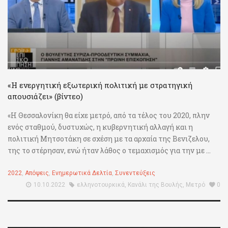
«Η ενεργητική εξωτερική πολιτική με στρατηγική
απουσιάζει» (βίντεο)
«Η Θεσσαλονίκη θα είχε μετρό, από τα τέλος του 2020, πλην
ενός σταθμού, δυστυχώς, η κυβερνητική αλλαγή και η
πολιτική Μητσοτάκη σε σχέση με τα αρχαία της Βενιζελου,
της το στέρησαν, ενώ ήταν λάθος ο τεμαχισμός για την με ...
2022
,
Απόψεις
,
Ενημερωτικά Δελτία
,
Συνεντεύξεις
10.10.2022
ελληνοτουρκικά
,
Κανάλι της Βουλής
,
Μετρό
0