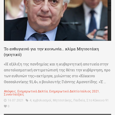
Το ανθυγιεινό για την κοινωνία… κλίμα Μητσοτάκη
(ηχητικό)
«Η εξέλιξη της πανδημίας και η κυβερνητική αποτυχία στην
αποτελεσματική αντιμετώπισή της θέτει την κυβέρνηση, προ
των ευθυνών της» εκτίμησε, μιλώντας στο «Κόκκινο
Θεσσαλονίκης 91,4», ο βουλευτής Γιάννης Αμανατίδης. «Έ ...
Απόψεις
,
Ενημερωτικά Δελτία
,
Ενημερωτικό Δελτίο Ιούλιος 2021
,
Συνεντεύξεις
16.07.2021
4
,
εμβολιασμοί
,
Μητσοτάκης
,
Παιδεία
,
Στο Κόκκινο 91
0