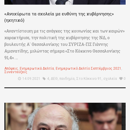
«Ανοχύρωτα τα σχολεία με ευθύνη της κυβέρνησης»
(ηχητικό)
«Αναντίστοιχη με τις ανάγκες της κοινωνίας και των καιρών»
χαρακτήρισε, την πολιτική της κυβέρνησης της ΝΔ, ο
βουλευτής Α΄ Θεσσαλονίκης του ΣΥΡΙΖΑ-ΠΣ Γιάννης
Αμανατίδης, μιλώντας σήμερα «Στο Κόκκινο Θεσσαλονίκης
91,4». ...
Απόψεις
,
Ενημερωτικά Δελτία
,
Ενημερωτικό Δελτίο Σεπτέμβριος 2021
,
Συνεντεύξεις
14.09.2021
4
,
ΔΕΘ
,
πανδημία
,
Στο Κόκκινο 91
,
σχολεία
0