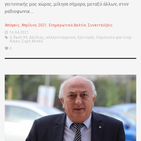
γειτονικής μας χώρας, μίλησε σήμερα, μεταξύ άλλων, στον
ραδιοφωνικ ...
Απόψεις
,
Απρίλιος 2021
,
Ενημερωτικά Δελτία
,
Συνεντεύξεις
16.04.2021
4
,
flash 99
,
Δένδιας
,
ελληνοτουρκικά
,
Ερντογάν
,
Ούρσουλα φον ντερ
Λάιεν
,
Σαρλ Μισέλ
0