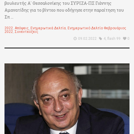
βουλευτής Α΄ Θεσσαλονίκης του ΣΥΡΙΖΑ-ΠΣ Γιάννης
Αμανατίδης για το βίντεο που οδήγησε στην παραίτηση του
Σπ ...
2022
,
Απόψεις
,
Ενημερωτικά Δελτία
,
Ενημερωτικό Δελτίο Φεβρουάριος
2022
,
Συνεντεύξεις
09.02.2022
4
,
flash 99
0