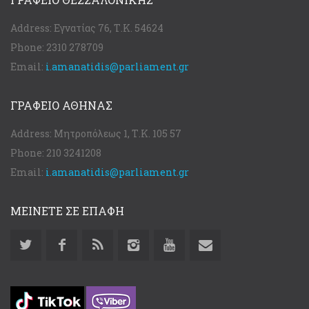
Address:
Εγνατίας 76, Τ.Κ. 54624
Phone:
2310 278709
Email:
i.amanatidis@parliament.gr
ΓΡΑΦΕΊΟ ΑΘΉΝΑΣ
Address:
Μητροπόλεως 1, Τ.Κ. 105 57
Phone:
210 3241208
Email:
i.amanatidis@parliament.gr
ΜΕΙΝΕΤΕ ΣΕ ΕΠΑΦΗ