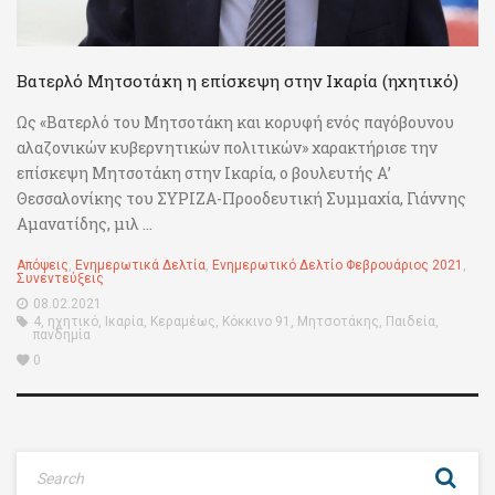
Βατερλό Μητσοτάκη η επίσκεψη στην Ικαρία (ηχητικό)
Ως «Βατερλό του Μητσοτάκη και κορυφή ενός παγόβουνου
αλαζονικών κυβερνητικών πολιτικών» χαρακτήρισε την
επίσκεψη Μητσοτάκη στην Ικαρία, ο βουλευτής Α’
Θεσσαλονίκης του ΣΥΡΙΖΑ-Προοδευτική Συμμαχία, Γιάννης
Αμανατίδης, μιλ ...
Απόψεις
,
Ενημερωτικά Δελτία
,
Ενημερωτικό Δελτίο Φεβρουάριος 2021
,
Συνεντεύξεις
08.02.2021
4
,
ηχητικό
,
Ικαρία
,
Κεραμέως
,
Κόκκινο 91
,
Μητσοτάκης
,
Παιδεία
,
πανδημία
0