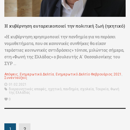
Η κυβέρνηση αυταρχικοποιεί την πολιτική ζωή (ηχητικό)
«Η κυβέρνηση χρησιμοποιεί την πανδημία για να περάσει
νομοθετήματα, που σε κανονικές συνθήκες θα είχαν
τεράστιες κοινωνικές αντιδράσεις» τόνισε, μιλώντας σήμερα,
στη «Φωνή της Ελλάδας» ο βουλευτής Α΄ Θεσσαλονίκης του
ΣΥΡ ...
Απόψεις
,
Ενημερωτικά Δελτία
,
Ενημερωτικό Δελτίο Φεβρουάριος 2021
,
Συνεντεύξεις
01.02.2021
διερευνητικές επαφές
,
ηχητικό
,
πανδημία
,
σχολεία
,
Τουρκία
,
Φωνή
της Ελλάδας
0
1
2