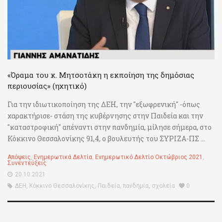
«Όραμα του κ. Μητσοτάκη η εκποίηση της δημόσιας
περιουσίας» (ηχητικό)
Για την ιδιωτικοποίηση της ΔΕΗ, την "εξωφρενική" -όπως
χαρακτήρισε- στάση της κυβέρνησης στην Παιδεία και την
"καταστροφική" απέναντι στην πανδημία, μίλησε σήμερα, στο
Κόκκινο Θεσσαλονίκης 91,4, ο βουλευτής του ΣΥΡΙΖΑ-ΠΣ ...
Απόψεις
,
Ενημερωτικά Δελτία
,
Ενημερωτικό Δελτίο Οκτώβριος 2021
,
Συνεντεύξεις
20.10.2021
ΔΕΗ
,
Κόκκινο Θεσσαλονίκης
,
Παιδεία
,
πανδημία
,
σχολεία
0