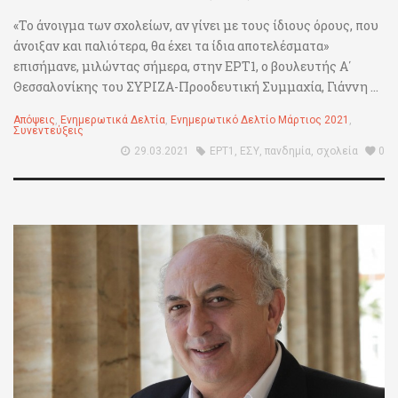
«Το άνοιγμα των σχολείων, αν γίνει με τους ίδιους όρους, που
άνοιξαν και παλιότερα, θα έχει τα ίδια αποτελέσματα»
επισήμανε, μιλώντας σήμερα, στην ΕΡΤ1, ο βουλευτής Α΄
Θεσσαλονίκης του ΣΥΡΙΖΑ-Προοδευτική Συμμαχία, Γιάννη ...
Απόψεις
,
Ενημερωτικά Δελτία
,
Ενημερωτικό Δελτίο Μάρτιος 2021
,
Συνεντεύξεις
29.03.2021
ΕΡΤ1
,
ΕΣΥ
,
πανδημία
,
σχολεία
0