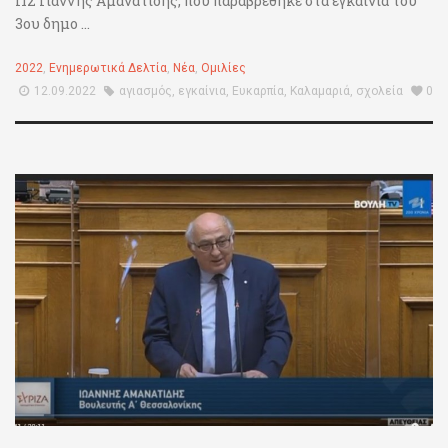
ΠΣ Γιάννης Αμανατίδης, που παραβρέθηκε στα εγκαίνια του
3ου δημο ...
2022
,
Ενημερωτικά Δελτία
,
Νέα
,
Ομιλίες
12.09.2022
αγιασμός
,
εγκαίνια
,
Ευκαρπία
,
Καλαμαριά
,
σχολεία
0