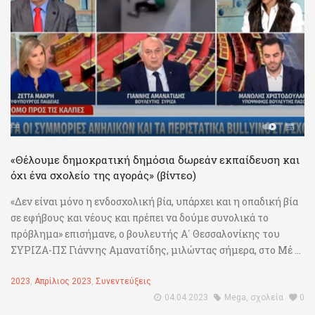
«Θέλουμε δημοκρατική δημόσια δωρεάν εκπαίδευση και
όχι ένα σχολείο της αγοράς» (βίντεο)
«Δεν είναι μόνο η ενδοσχολική βία, υπάρχει και η οπαδική βία
σε εφήβους και νέους και πρέπει να δούμε συνολικά το
πρόβλημα» επισήμανε, ο βουλευτής Α΄ Θεσσαλονίκης του
ΣΥΡΙΖΑ-ΠΣ Γιάννης Αμανατίδης, μιλώντας σήμερα, στο Μέ ...
2023
,
Απρίλιος 2023
,
Συνεντεύξεις
04.04.2023
Mega
,
σχολεία
0