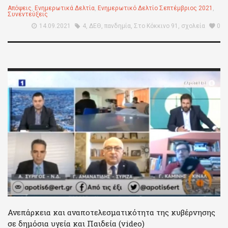
Απόψεις
,
Ενημερωτικά Δελτία
,
Ενημερωτικό Δελτίο Σεπτέμβριος 2021
,
Συνεντεύξεις
14.09.2021
4
,
ΔΕΘ
,
πανδημία
,
Στο Κόκκινο 91
,
σχολεία
0
Ανεπάρκεια και αναποτελεσματικότητα της κυβέρνησης
σε δημόσια υγεία και Παιδεία (video)