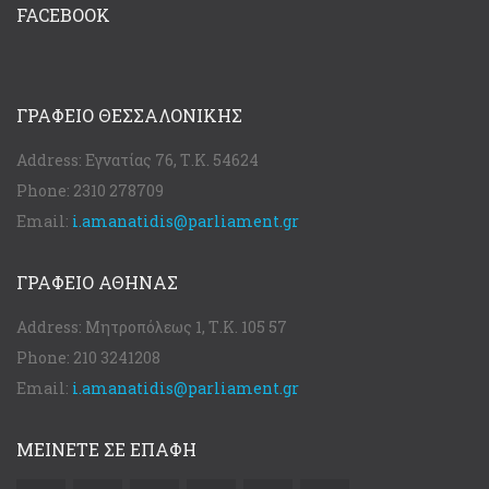
FACEBOOK
ΓΡΑΦΕΊΟ ΘΕΣΣΑΛΟΝΊΚΗΣ
Address:
Εγνατίας 76, Τ.Κ. 54624
Phone:
2310 278709
Email:
i.amanatidis@parliament.gr
ΓΡΑΦΕΊΟ ΑΘΉΝΑΣ
Address:
Μητροπόλεως 1, Τ.Κ. 105 57
Phone:
210 3241208
Email:
i.amanatidis@parliament.gr
ΜΕΙΝΕΤΕ ΣΕ ΕΠΑΦΗ