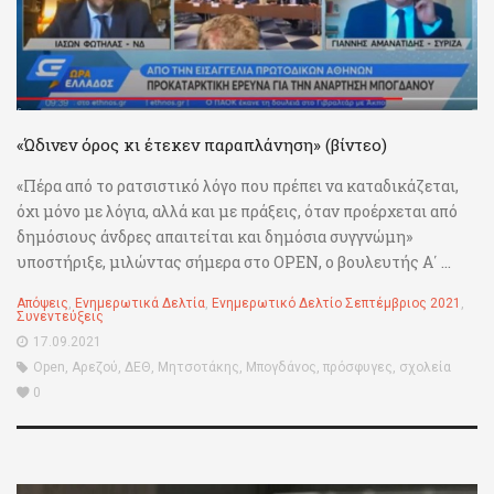
«Ώδινεν όρος κι έτεκεν παραπλάνηση» (βίντεο)
«Πέρα από το ρατσιστικό λόγο που πρέπει να καταδικάζεται,
όχι μόνο με λόγια, αλλά και με πράξεις, όταν προέρχεται από
δημόσιους άνδρες απαιτείται και δημόσια συγγνώμη»
υποστήριξε, μιλώντας σήμερα στο OPEN, o βουλευτής Α΄ ...
Απόψεις
,
Ενημερωτικά Δελτία
,
Ενημερωτικό Δελτίο Σεπτέμβριος 2021
,
Συνεντεύξεις
17.09.2021
Open
,
Αρεζού
,
ΔΕΘ
,
Μητσοτάκης
,
Μπογδάνος
,
πρόσφυγες
,
σχολεία
0