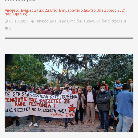
Απόψεις
,
Ενημερωτικά Δελτία
,
Ενημερωτικό Δελτίο Οκτώβριος 2021
,
Νέα
,
Ομιλίες
05.10.2021
Παγκόσμια Ημέρα Εκπαιδευτικών
,
Παιδεία
,
σχολεία
0